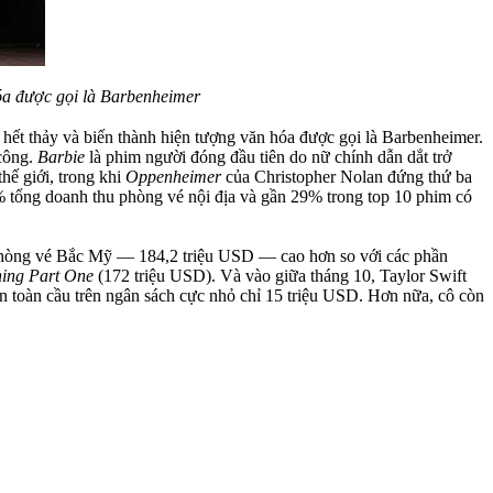
óa được gọi là Barbenheimer
ết thảy và biến thành hiện tượng văn hóa được gọi là Barbenheimer.
 công.
Barbie
là phim người đóng đầu tiên do nữ chính dẫn dắt trở
hế giới, trong khi
Oppenheimer
của Christopher Nolan đứng thứ ba
% tổng doanh thu phòng vé nội địa và gần 29% trong top 10 phim có
 phòng vé Bắc Mỹ — 184,2 triệu USD — cao hơn so với các phần
ning Part One
(172 triệu USD). Và vào giữa tháng 10, Taylor Swift
ên toàn cầu trên ngân sách cực nhỏ chỉ 15 triệu USD. Hơn nữa, cô còn