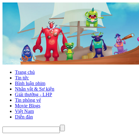
Trang chủ
Tin tức
Bình luận phim
Nhân vật & Sự kiện
Giải thưởng - LHP
Tin phòng vé
Movie Blogs
Việt Nam
Diễn đàn