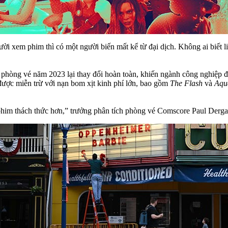
 xem phim thì có một người biến mất kể từ đại dịch. Không ai biết 
hu phòng vé năm 2023 lại thay đổi hoàn toàn, khiến ngành công nghiệp 
ược miễn trừ với nạn bom xịt kinh phí lớn, bao gồm
The Flash
và
Aqu
phim thách thức hơn,” trưởng phân tích phòng vé Comscore Paul Dergar