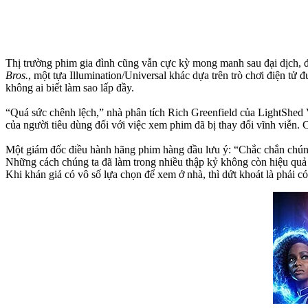
Thị trường phim gia đình cũng vẫn cực kỳ mong manh sau đại dịch, đ
Bros.
, một tựa Illumination/Universal khác dựa trên trò chơi điện tử 
không ai biết làm sao lấp đầy.
“Quá sức chênh lệch,” nhà phân tích Rich Greenfield của LightShed 
của người tiêu dùng đối với việc xem phim đã bị thay đổi vĩnh viễn. 
Một giám đốc điều hành hãng phim hàng đầu lưu ý: “Chắc chắn chúng 
Những cách chúng ta đã làm trong nhiều thập kỷ không còn hiệu quả n
Khi khán giả có vô số lựa chọn để xem ở nhà, thì dứt khoát là phải có 