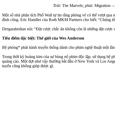
Trái:
The Marvels
; phải:
Migration
— 
Một số nhà phân tích Phố Wall tự tin rằng phòng vé có thể vượt qua
đình công. Eric Handler của Roth MKM Partners cho biết: “Chúng tôi t
Dergarabedian nói: “Đặt cược chắc ăn không còn là những đặt cược c
Tiêu điểm đặc biệt: Thế giới của Wes Anderson
Bệ phóng* phát hành truyền thống dành cho phim nghệ thuật một lầ
Trong thời kỳ hoàng kim của sự bùng nổ phim độc lập, sử dụng bệ phó
quảng cáo. Một đợt như vậy thường bắt đầu ở New York và Los Angele
tuyến cũng không giúp được gì.