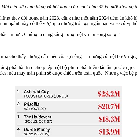
Mỏi mệt siêu anh hùng và bất hạnh của hoạt hình để lại một khoảng t
 những thay đổi trong năm 2023, cũng như một năm 2024 tiếm ẩn khó kh
in ngành này có thể vượt qua những trở ngại ngắn hạn và sẽ có vị thế 
hắc ăn nữa. Chúng ta đang sống trong một vũ trụ song song.”
n nữa cho thấy những dấu hiệu của sự sống — nhưng có một bước ngoặ
ng phát hành sẽ cho phép một bộ phim phát triển dấu ấn tại các rạp c
s; nếu may mắn phim sẽ được chiếu trên toàn quốc. Nhưng việc bệ phó