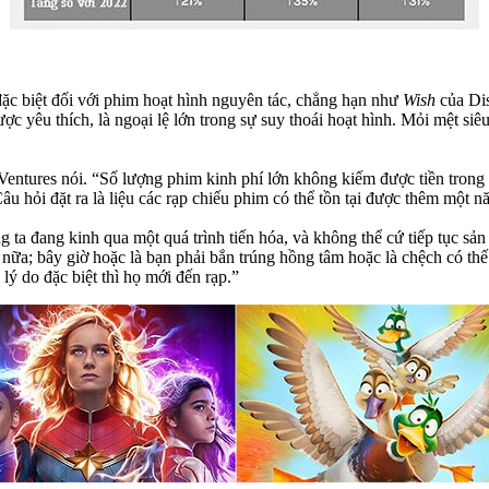
ặc biệt đối với phim hoạt hình nguyên tác, chẳng hạn như
Wish
của Di
được yêu thích, là ngoại lệ lớn trong sự suy thoái hoạt hình. Mỏi mệt s
Ventures nói. “Số lượng phim kinh phí lớn không kiếm được tiền tron
Câu hỏi đặt ra là liệu các rạp chiếu phim có thể tồn tại được thêm mộ
ta đang kinh qua một quá trình tiến hóa, và không thể cứ tiếp tục sả
ữa; bây giờ hoặc là bạn phải bắn trúng hồng tâm hoặc là chệch có thế
lý do đặc biệt thì họ mới đến rạp.”