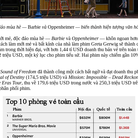
 đáo mùa hè —
Barbie
và
Oppenheimer
— biến thành hiện tượng văn h
 mới mẻ, độc đáo mùa hè —
Barbie
và
Oppenheimer
— khôn ngoan hơn h
 cách làm mới mẻ và bất kính của nhà làm phim Greta Gerwig sẽ thành
trong thời hiện đại, với hơn 1,44 tỉ USD doanh thu bán vé trên toàn t
2 triệu USD, một kỷ lục cho phim tiểu sử. Hai phim này chiếm gần 10
ủ
Sound of Freedom
đã thành công một cách bất ngờ và đạt doanh thu
al of Destiny
(174,5 triệu USD) và
Mission: Impossible – Dead Recko
 Eras Tour
, thu về 179,6 triệu USD trong nước và 250,3 triệu USD tr
phân phối phim.