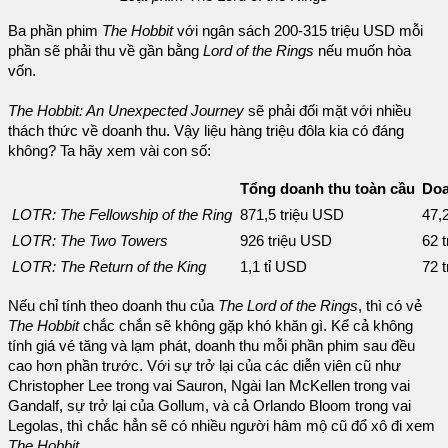
Ba phần phim
The Hobbit
với ngân sách 200-315 triệu USD mỗi
phần sẽ phải thu về gần bằng
Lord of the Rings
nếu muốn hòa
vốn.
The Hobbit: An Unexpected Journey
sẽ phải đối mặt với nhiều
thách thức về doanh thu. Vậy liệu hàng triệu đôla kia có đáng
không? Ta hãy xem vài con số:
Tổng doanh thu toàn cầu
Doa
LOTR: The Fellowship of the Ring
871,5 triệu USD
47,
LOTR: The Two Towers
926 triệu USD
62 
LOTR: The Return of the King
1,1 tỉ USD
72 
Nếu chỉ tính theo doanh thu của
The Lord of the Rings
, thì có vẻ
The Hobbit
chắc chắn sẽ không gặp khó khăn gì. Kể cả không
tính giá vé tăng và lạm phát, doanh thu mỗi phần phim sau đều
cao hơn phần trước. Với sự trở lại của các diễn viên cũ như
Christopher Lee trong vai Sauron, Ngài Ian McKellen trong vai
Gandalf, sự trở lại của Gollum, và cả Orlando Bloom trong vai
Legolas, thì chắc hẳn sẽ có nhiều người hâm mộ cũ đổ xô đi xem
The Hobbit
.