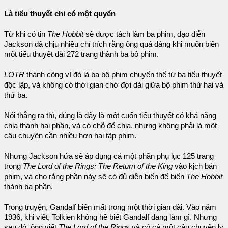
Là tiểu thuyết chỉ có một quyển
Từ khi có tin
The Hobbit
sẽ được tách làm ba phim, đạo diễn
Jackson đã chịu nhiều chỉ trích rằng ông quá đáng khi muốn biến
một tiểu thuyết dài 272 trang thành ba bộ phim.
LOTR
thành công vì đó là ba bộ phim chuyển thể từ ba tiểu thuyết
độc lập, và không có thời gian chờ đợi dài giữa bộ phim thứ hai và
thứ ba.
Nói thẳng ra thì, đúng là đây là một cuốn tiểu thuyết có khả năng
chia thành hai phần, và có chỗ để chia, nhưng không phải là một
câu chuyện cần nhiều hơn hai tập phim.
Nhưng Jackson hứa sẽ áp dụng cả một phần phụ lục 125 trang
trong
The Lord of the Rings: The Return of the King
vào kịch bản
phim, và cho rằng phần này sẽ có đủ diễn biến để biến
The Hobbit
thành ba phần.
Trong truyện, Gandalf biến mất trong một thời gian dài. Vào năm
1936, khi viết, Tolkien không hề biết Gandalf đang làm gì. Nhưng
sau đó, ông viết
The Lord of the Rings
và có cả một câu chuyện ly