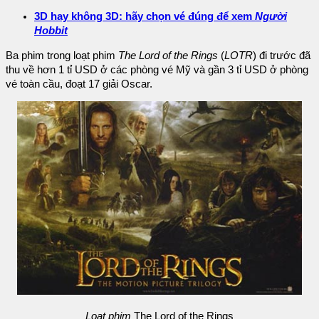
3D hay không 3D: hãy chọn vé đúng để xem
Người
Hobbit
Ba phim trong loạt phim
The Lord of the Rings
(
LOTR
) đi trước đã
thu về hơn 1 tỉ USD ở các phòng vé Mỹ và gần 3 tỉ USD ở phòng
vé toàn cầu, đoạt 17 giải Oscar.
Loạt phim
The Lord of the Rings