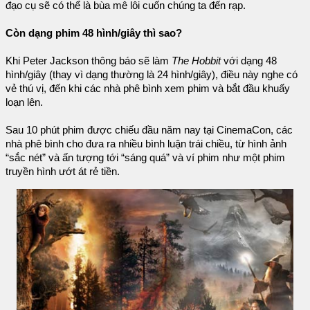
đạo cụ sẽ có thể là bùa mê lôi cuốn chúng ta đến rạp.
Còn dạng phim 48 hình/giây thì sao?
Khi Peter Jackson thông báo sẽ làm
The Hobbit
với dạng 48
hình/giây (thay vì dạng thường là 24 hình/giây), điều này nghe có
vẻ thú vị, đến khi các nhà phê bình xem phim và bắt đầu khuấy
loạn lên.
Sau 10 phút phim được chiếu đầu năm nay tại CinemaCon, các
nhà phê bình cho đưa ra nhiều bình luận trái chiều, từ hình ảnh
“sắc nét” và ấn tượng tới “sáng quá” và ví phim như một phim
truyền hình ướt át rẻ tiền.