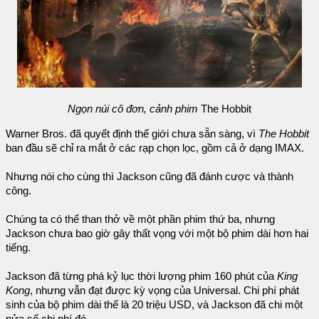
Ngọn núi cô đơn, cảnh phim
The Hobbit
Warner Bros. đã quyết định thế giới chưa sẵn sàng, vì
The Hobbit
ban đầu sẽ chỉ ra mắt ở các rạp chọn lọc, gồm cả ở dạng IMAX.
Nhưng nói cho cùng thì Jackson cũng đã đánh cược và thành
công.
Chúng ta có thể than thở về một phần phim thứ ba, nhưng
Jackson chưa bao giờ gây thất vọng với một bộ phim dài hơn hai
tiếng.
Jackson đã từng phá kỷ lục thời lượng phim 160 phút của
King
Kong
, nhưng vẫn đạt được kỳ vọng của Universal. Chi phí phát
sinh của bộ phim dài thế là 20 triệu USD, và Jackson đã chi một
nửa số chi phí đó.