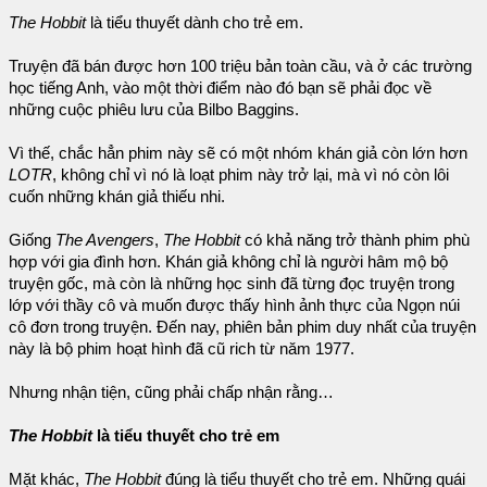
The Hobbit
là tiểu thuyết dành cho trẻ em.
Truyện đã bán được hơn 100 triệu bản toàn cầu, và ở các trường
học tiếng Anh, vào một thời điểm nào đó bạn sẽ phải đọc về
những cuộc phiêu lưu của Bilbo Baggins.
Vì thế, chắc hẳn phim này sẽ có một nhóm khán giả còn lớn hơn
LOTR
, không chỉ vì nó là loạt phim này trở lại, mà vì nó còn lôi
cuốn những khán giả thiếu nhi.
Giống
The Avengers
,
The Hobbit
có khả năng trở thành phim phù
hợp với gia đình hơn. Khán giả không chỉ là người hâm mộ bộ
truyện gốc, mà còn là những học sinh đã từng đọc truyện trong
lớp với thầy cô và muốn được thấy hình ảnh thực của Ngọn núi
cô đơn trong truyện. Đến nay, phiên bản phim duy nhất của truyện
này là bộ phim hoạt hình đã cũ rich từ năm 1977.
Nhưng nhận tiện, cũng phải chấp nhận rằng…
The Hobbit
là tiểu thuyết cho trẻ em
Mặt khác,
The Hobbit
đúng là tiểu thuyết cho trẻ em. Những quái