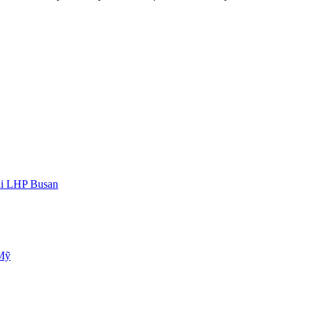
ại LHP Busan
 Mỹ