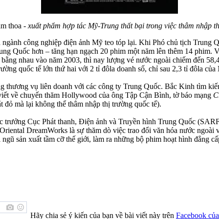
am thoa
- xuất phẩm hợp tác Mỹ-Trung thất bại trong việc thâm nhập th
ành công nghiệp điện ảnh Mỹ teo tóp lại. Khi Phó chủ tịch Trung
ung Quốc hơn – tăng hạn ngạch 20 phim một năm lên thêm 14 phim. Việc
à bằng nhau vào năm 2003, thì nay lượng vé nước ngoài chiếm đến 58,
ờng quốc tế lớn thứ hai với 2 tỉ đôla doanh số, chỉ sau 2,3 tỉ đôla của
hương vụ liên doanh với các công ty Trung Quốc. Bắc Kinh tìm kiếm quy
ng (viết về chuyến thăm Hollywood của ông Tập Cận Bình, tờ báo mạng
C
t đỏ mà lại không thể thâm nhập thị trường quốc tế).
c trưởng Cục Phát thanh, Điện ảnh và Truyền hình Trung Quốc (SARFT),
“Oriental DreamWorks là sự thăm dò việc trao đổi văn hóa nước ngoài
i ngũ sản xuất tầm cỡ thế giới, làm ra những bộ phim hoạt hình đẳng cấ
Hãy chia sẻ ý kiến của bạn về bài viết này trên
Facebook của