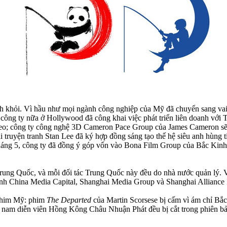
nh khỏi. Vì hầu như mọi ngành công nghiệp của Mỹ đã chuyển sang vai 
 công ty nữa ở Hollywood đã công khai việc phát triển liên doanh vớ
eo; công ty công nghệ 3D Cameron Pace Group của James Cameron sẽ h
ruyện tranh Stan Lee đã ký hợp đồng sáng tạo thế hệ siêu anh hùng t
áng 5, công ty đã đồng ý góp vốn vào Bona Film Group của Bắc Kinh. 
ung Quốc, và mỗi đối tác Trung Quốc này đều do nhà nước quản lý. V
anh China Media Capital, Shanghai Media Group và Shanghai Alliance 
 phim Mỹ: phim
The Departed
của Martin Scorsese bị cấm vì ám chỉ Bắ
 nam diễn viên Hồng Kông Châu Nhuận Phát đều bị cắt trong phiên bản