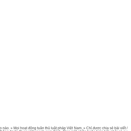
nào. » Mọi hoạt động tuân thủ luật pháp Việt Nam. » Chỉ được chia sẻ bài viết /