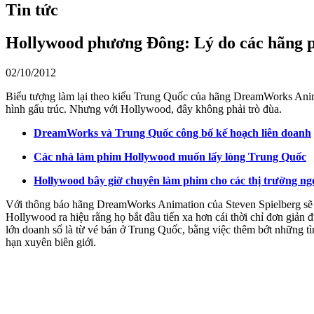
Tin tức
Hollywood phương Đông: Lý do các hãng p
02/10/2012
Biểu tượng làm lại theo kiểu Trung Quốc của hãng DreamWorks Animat
hình gấu trúc. Nhưng với Hollywood, đây không phải trò đùa.
DreamWorks và Trung Quốc công bố kế hoạch liên doanh
Các nhà làm phim Hollywood muốn lấy lòng Trung Quốc
Hollywood bây giờ chuyên làm phim cho các thị trường n
Với thông báo hãng DreamWorks Animation của Steven Spielberg s
Hollywood ra hiệu rằng họ bắt đầu tiến xa hơn cái thời chỉ đơn giả
lớn doanh số là từ vé bán ở Trung Quốc, bằng việc thêm bớt những t
hạn xuyên biên giới.