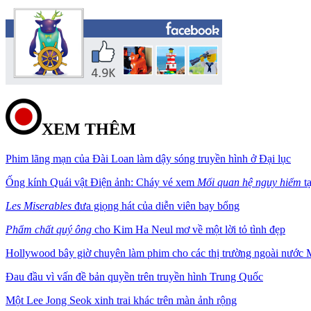
XEM THÊM
Phim lãng mạn của Đài Loan làm dậy sóng truyền hình ở Đại lục
Ống kính Quái vật Điện ảnh: Cháy vé xem
Mối quan hệ nguy hiểm
t
Les Miserables
đưa giọng hát của diễn viên bay bổng
Phẩm chất quý ông
cho Kim Ha Neul mơ về một lời tỏ tình đẹp
Hollywood bây giờ chuyên làm phim cho các thị trường ngoài nước
Đau đầu vì vấn đề bản quyền trên truyền hình Trung Quốc
Một Lee Jong Seok xinh trai khác trên màn ảnh rộng