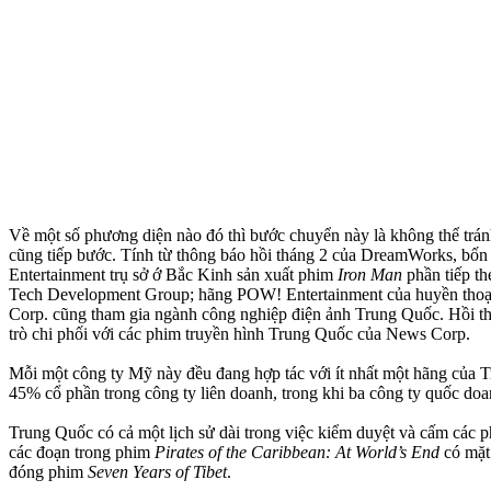
Về một số phương diện nào đó thì bước chuyển này là không thể trá
cũng tiếp bước. Tính từ thông báo hồi tháng 2 của DreamWorks, bốn
Entertainment trụ sở ớ Bắc Kinh sản xuất phim
Iron Man
phần tiếp th
Tech Development Group; hãng POW! Entertainment của huyền thoại t
Corp. cũng tham gia ngành công nghiệp điện ảnh Trung Quốc. Hồi th
trò chi phối với các phim truyền hình Trung Quốc của News Corp.
Mỗi một công ty Mỹ này đều đang hợp tác với ít nhất một hãng của Tr
45% cổ phần trong công ty liên doanh, trong khi ba công ty quốc do
Trung Quốc có cả một lịch sử dài trong việc kiểm duyệt và cấm các
các đoạn trong phim
Pirates of the Caribbean: At World’s End
có mặt
đóng phim
Seven Years of Tibet
.