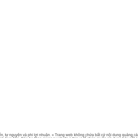
n, tự nguyện và phi lợi nhuận. » Trang web không chứa bất cứ nội dung quảng cáo 