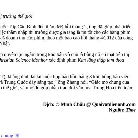
ị trường thế giới
 Quốc Tập Cận Bình đến thăm Mỹ hồi tháng 2, ông đã giúp phát triển
 thâm nhập thị trường được gia tăng là tin tốt cho các hãng phim
4% doanh thu các phim, theo một báo cáo hồi tháng 4/2012 của công
 Nhật.
ền lực ngầm trong kho báu vô chủ là bùng nổ có mặt trên thị
hristian Science Monitor
xác định phim
Kim lăng thập tam thoa
 khẳng định lại tại cuộc họp báo hồi tháng 8 khi thông báo việc
 và Trung Quốc đầy sáng tạo,” ông Zhang nói. “Giấc mơ chung của
p thế giới, và nhờ đó góp phần trao đổi văn hóa Trung Hoa trên toàn
Dịch: © Minh Châu @ Quaivatdienanh.com
Nguồn:
Time
 chúng tôi