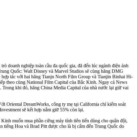
trò doanh nghiệp toàn cầu đa quốc gia, đã đến lúc ngành điện ảnh
i Trung Quốc: Walt Disney và Marvel Studios sẽ cùng hãng DMG
ợp tác với hai hãng Tianjn North Film Group và Tianjin Binhai Hi-
iếp theo cùng National Film Capital của Bắc Kinh. Ngay cả News
Trong khi đó, hãng China Media Capital của nhà nước lại giữ vai
ới Oriental DreamWorks, công ty mẹ tại California chỉ kiểm soát
Investment sẽ kết hợp nắm giữ 55% còn lại.
c Kinh muốn mua phần cứng máy tính tiên tiến dùng cho quân đội,
 tiếng Hoa và Brad Pitt được cho là bị cấm đến Trung Quốc do