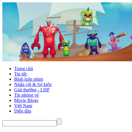
Trang chủ
Tin tức
Bình luận phim
Nhân vật & Sự kiện
Giải thưởng - LHP
Tin phòng vé
Movie Blogs
Việt Nam
Diễn đàn