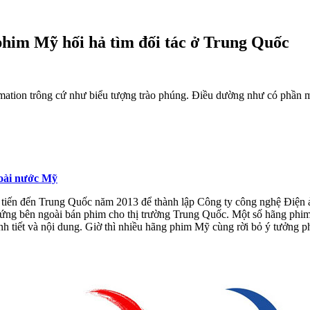
him Mỹ hối hả tìm đối tác ở Trung Quốc
ion trông cứ như biểu tượng trào phúng. Điều dường như có phần mỉa 
goài nước Mỹ
ẽ tiến đến Trung Quốc năm 2013 để thành lập Công ty công nghệ Đi
n đứng bên ngoài bán phim cho thị trường Trung Quốc. Một số hãng ph
ình tiết và nội dung. Giờ thì nhiều hãng phim Mỹ cùng rời bỏ ý tưởng 