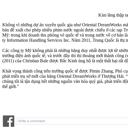
Kim lăng thập t
Không vì những dự án xuyên quốc gia như Oriental DreamWorks mà ng
bản đề xuất cho phép nhiều phim nước ngoài được chiếu ở các rạp Tr
Mỹ: trong khi doanh thu phòng vé quốc tế và trong nước về cơ bản l
ty Information Handling Services Inc. Năm 2011, Trung Quốc là thị trư
Các công ty Mỹ không phải là những hãng duy nhất được lợi từ những t
trường điện ảnh quốc tế, và trước đây thì thi thoảng mới thành cô
(2011) của Christian Bale được Bắc Kinh ủng hộ là một thất bại rất đắ
Khát vọng thành công trên trường quốc tế được Pimin Zhang, Phó cụ
phát triển trụ sở mới của hãng Oriental DreamWorks ở Thượng Hải. 
chúng tôi là tận dụng hết những nguồn văn hóa quý giá, phát triển độ
thế giới.”