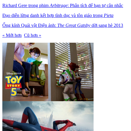
Richard Gere trong phim
Arbitrage
: Phân tích để bạn tự cân nhắc
Đạo diễn lừng danh kết hợp tình dục và tôn giáo trong
Pieta
Ống kính Quái vật Điện ảnh:
The Great Gatsby
dời sang hè 2013
« Mới hơn
Cũ hơn »