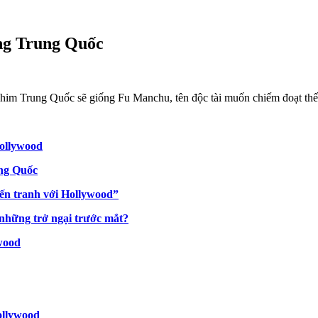
ng Trung Quốc
g phim Trung Quốc sẽ giống Fu Manchu, tên độc tài muốn chiếm đoạt t
Hollywood
ung Quốc
ến tranh với Hollywood”
 những trở ngại trước mắt?
ywood
ollywood