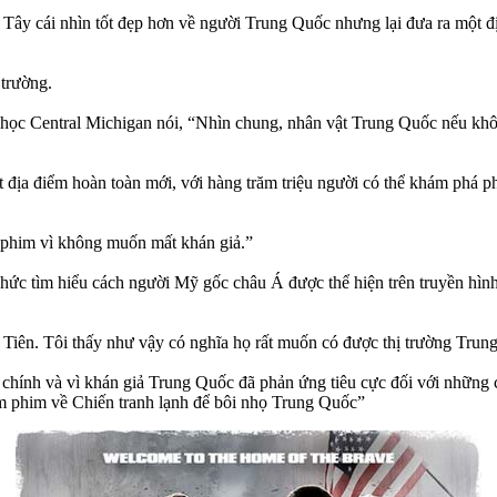
ây cái nhìn tốt đẹp hơn về người Trung Quốc nhưng lại đưa ra một đị
trường.
ọc Central Michigan nói, “Nhìn chung, nhân vật Trung Quốc nếu không 
ịa điểm hoàn toàn mới, với hàng trăm triệu người có thể khám phá p
n phim vì không muốn mất khán giả.”
ức tìm hiểu cách người Mỹ gốc châu Á được thể hiện trên truyền hình v
u Tiên. Tôi thấy như vậy có nghĩa họ rất muốn có được thị trường Tr
ài chính và vì khán giả Trung Quốc đã phản ứng tiêu cực đối với những
làm phim về Chiến tranh lạnh để bôi nhọ Trung Quốc”