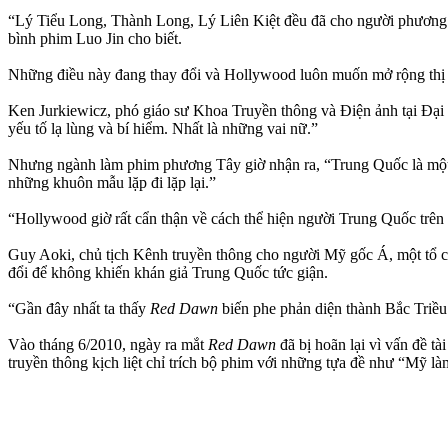
“Lý Tiểu Long, Thành Long, Lý Liên Kiệt đều đã cho người phương T
bình phim Luo Jin cho biết.
Những điều này đang thay đổi và Hollywood luôn muốn mở rộng thị 
Ken Jurkiewicz, phó giáo sư Khoa Truyền thông và Điện ảnh tại Đại h
yếu tố lạ lùng và bí hiểm. Nhất là những vai nữ.”
Nhưng ngành làm phim phương Tây giờ nhận ra, “Trung Quốc là một đ
những khuôn mẫu lặp đi lặp lại.”
“Hollywood giờ rất cẩn thận về cách thể hiện người Trung Quốc trê
Guy Aoki, chủ tịch Kênh truyền thông cho người Mỹ gốc Á, một tổ ch
đổi để không khiến khán giả Trung Quốc tức giận.
“Gần đây nhất ta thấy
Red Dawn
biến phe phản diện thành Bắc Triề
Vào tháng 6/2010, ngày ra mắt
Red Dawn
đã bị hoãn lại vì vấn đề t
truyền thông kịch liệt chỉ trích bộ phim với những tựa đề như “Mỹ 