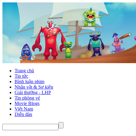
Trang chủ
Tin tức
Bình luận phim
Nhân vật & Sự kiện
Giải thưởng - LHP
Tin phòng vé
Movie Blogs
Việt Nam
Diễn đàn