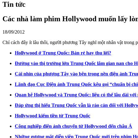
Tin tức
Các nhà làm phim Hollywood muốn lấy lò
18/09/2012
Chỉ cách đây ít lâu thôi, người phương Tây nghĩ một nhân vật tron
Hollywood ở Trung Quốc: Bán rẻ hay thu lời?
Đường vào thị trường lớn Trung Quốc lắm gian nan cho 
Cái nhìn của phương Tây vào bên trong nền điện ảnh Tr
Lãnh đạo Cục Điện ảnh Trung Quốc kêu gọi “chuẩn bị chi
Quan hệ Hollywood và Trung Quốc: liệu có thể lâu dài với
Đáp ứng thị hiếu Trung Quốc vẫn là rào cản đối với Holl
Hollywood kiếm tiền từ Trung Quốc
Công nghiệp điện ảnh chuyển từ Hollywood đến châu Á
Những gương mặt diễn viên Trung Quốc mới trên phim H