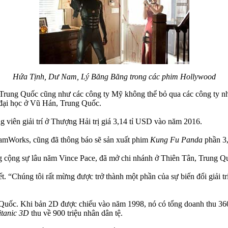
Hứa Tịnh, Dư Nam, Lý Băng Băng trong các phim Hollywood
n Trung Quốc cũng như các công ty Mỹ không thể bỏ qua các công ty 
 đại học ở Vũ Hán, Trung Quốc.
iên giải trí ở Thượng Hải trị giá 3,14 tỉ USD vào năm 2016.
eamWorks, cũng đã thông báo sẽ sản xuất phim
Kung Fu Panda
phần 3,
cộng sự lâu năm Vince Pace, đã mở chi nhánh ở Thiên Tân, Trung Quố
 “Chúng tôi rất mừng được trở thành một phần của sự biến đổi giải trí 
Quốc. Khi bản 2D được chiếu vào năm 1998, nó có tổng doanh thu 360 t
itanic 3D
thu về 900 triệu nhân dân tệ.