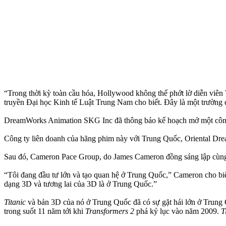
“Trong thời kỳ toàn cầu hóa, Hollywood không thể phớt lờ diễn viê
truyền Đại học Kinh tế Luật Trung Nam cho biết. Đây là một trường
DreamWorks Animation SKG Inc đã thông báo kế hoạch mở một công v
Công ty liên doanh của hãng phim này với Trung Quốc, Oriental Dr
Sau đó, Cameron Pace Group, do James Cameron đồng sáng lập cùng 
“Tôi đang đầu tư lớn và tạo quan hệ ở Trung Quốc,” Cameron cho biết.
dạng 3D và tương lai của 3D là ở Trung Quốc.”
Titanic
và bản 3D của nó ở Trung Quốc đã có sự gặt hái lớn ở Trung 
trong suốt 11 năm tới khi
Transformers 2
phá kỷ lục vào năm 2009.
T