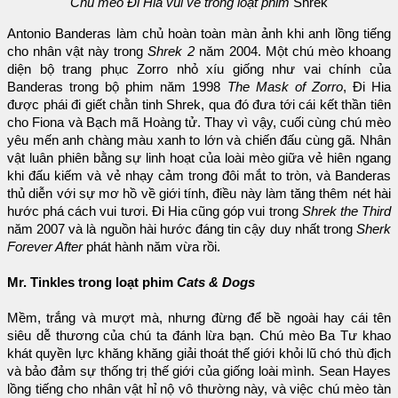
Chú mèo Đi Hia vui vẻ trong loạt phim
Shrek
Antonio Banderas làm chủ hoàn toàn màn ảnh khi anh lồng tiếng
cho nhân vật này trong
Shrek 2
năm 2004. Một chú mèo khoang
diện bộ trang phục Zorro nhỏ xíu giống như vai chính của
Banderas trong bộ phim năm 1998
The Mask of Zorro
, Đi Hia
được phái đi giết chằn tinh Shrek, qua đó đưa tới cái kết thần tiên
cho Fiona và Bạch mã Hoàng tử. Thay vì vậy, cuối cùng chú mèo
yêu mến anh chàng màu xanh to lớn và chiến đấu cùng gã. Nhân
vật luân phiên bằng sự linh hoạt của loài mèo giữa vẻ hiên ngang
khi đấu kiếm và vẻ nhạy cảm trong đôi mắt to tròn, và Banderas
thủ diễn với sự mơ hồ về giới tính, điều này làm tăng thêm nét hài
hước phá cách vui tươi. Đi Hia cũng góp vui trong
Shrek the Third
năm 2007 và là nguồn hài hước đáng tin cậy duy nhất trong
Sherk
Forever After
phát hành năm vừa rồi.
Mr. Tinkles trong loạt phim
Cats & Dogs
Mềm, trắng và mượt mà, nhưng đừng để bề ngoài hay cái tên
siêu dễ thương của chú ta đánh lừa bạn. Chú mèo Ba Tư khao
khát quyền lực khăng khăng giải thoát thế giới khỏi lũ chó thù địch
và bảo đảm sự thống trị thế giới của giống loài mình. Sean Hayes
lồng tiếng cho nhân vật hỉ nộ vô thường này, và việc chú mèo tàn