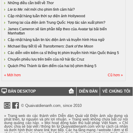
Những điều cần biết về
Thor
Lie to Me
: nét mới cho phim tình cảm hài?
Cập nhật hàng tuần thời sự điện ảnh Hollywood
Tương lai của điện ảnh Trung Quốc: Hợp tác sản xuất phim?
James Cameron sẽ làm phần tiếp theo của
Avatar
tại bãi biển
Manhattan
Cập nhật hàng tuần tin tức điện ảnh và truyền hình Hoa ngữ
Michael Bay tiết lộ về
Transformers: Dark of the Moon
Các diễn viên kiêm ca sĩ thống trị phim truyền hình Hàn Quốc tháng 5
Chuyến phiêu lưu trên biển của nữ hải tặc Cruz
Quách Phú Thành là tâm điểm của hai bộ phim tháng 5
« Mới hơn
Cũ hơn »
BẢN DESKTOP
DIỄN ĐÀN
VỀ CHÚNG TÔI
© Quaivatdienanh.com, since 2010
» Trang web do các thành viên Diễn đàn Quái vật Điện ảnh xây dựng và
phát triển, tự nguyện và phi lợi nhuận. » Trang web không chứa bất cứ nội
dung quảng cáo nào. » Mọi hoạt động tuân thủ luật pháp Việt Nam. » Chỉ
được chia sẻ bài viết / thông tin từ Quaivatdienanh.com với tư cách cá nhân
và dưới hình thức share link trực tiếp. Các hạ tầng mạng / website / đơn vị tổ