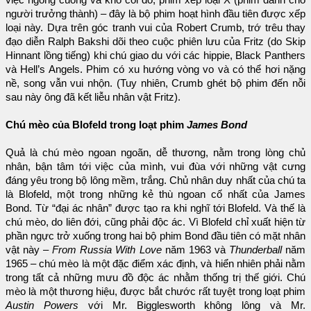
người trưởng thành) – đây là bộ phim hoạt hình đầu tiên được xếp
loại này. Dựa trên góc tranh vui của Robert Crumb, trớ trêu thay
đạo diễn Ralph Bakshi dõi theo cuộc phiên lưu của Fritz (do Skip
Hinnant lồng tiếng) khi chú giao du với các hippie, Black Panthers
và Hell’s Angels. Phim có xu hướng vòng vo và có thể hơi nặng
nề, song vẫn vui nhộn. (Tuy nhiên, Crumb ghét bộ phim đến nỗi
sau này ông đã kết liễu nhân vật Fritz).
Chú mèo của Blofeld trong loạt phim
James Bond
Quả là chú mèo ngoan ngoãn, dễ thương, nằm trong lòng chủ
nhân, bận tâm tới việc của mình, vui đùa với những vật cưng
đáng yêu trong bộ lông mềm, trắng. Chủ nhân duy nhất của chú ta
là Blofeld, một trong những kẻ thù ngoan cố nhất của James
Bond. Từ “đại ác nhân” được tạo ra khi nghĩ tới Blofeld. Và thế là
chú mèo, do liên đới, cũng phải độc ác. Vì Blofeld chỉ xuất hiện từ
phần ngực trở xuống trong hai bộ phim Bond đầu tiên có mặt nhân
vật này –
From Russia With Love
năm 1963 và
Thunderball
năm
1965 – chú mèo là một đặc điểm xác định, và hiển nhiên phải nằm
trong tất cả những mưu đồ độc ác nhằm thống trị thế giới. Chú
mèo là một thương hiệu, được bắt chước rất tuyệt trong loạt phim
Austin Powers
với Mr. Bigglesworth không lông và Mr.