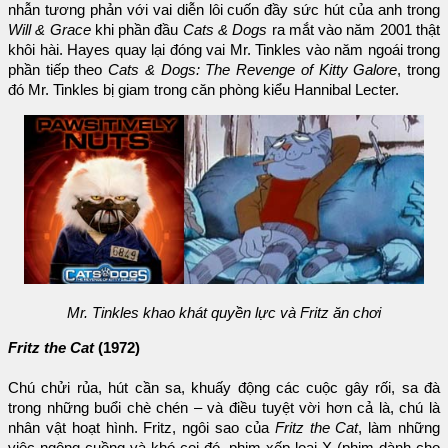
nhẫn tương phản với vai diễn lôi cuốn đầy sức hút của anh trong
Will & Grace
khi phần đầu
Cats & Dogs
ra mắt vào năm 2001 thật
khôi hài. Hayes quay lại đóng vai Mr. Tinkles vào năm ngoái trong
phần tiếp theo
Cats & Dogs: The Revenge of Kitty Galore
, trong
đó Mr. Tinkles bị giam trong căn phòng kiểu Hannibal Lecter.
Mr. Tinkles khao khát quyền lực và Fritz ăn chơi
Fritz the Cat
(1972)
Chú chửi rủa, hút cần sa, khuấy động các cuộc gây rối, sa đà
trong những buổi chè chén – và điều tuyệt vời hơn cả là, chú là
nhân vật hoạt hình. Fritz, ngôi sao của
Fritz the Cat
, làm những
việc ngông cuồng và khó coi đó, phim xếp loại X (phim dành cho