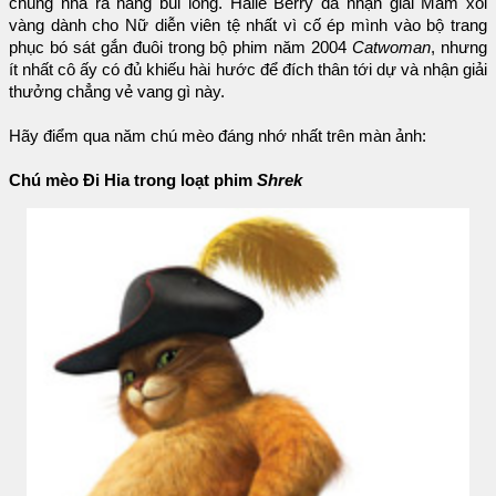
chúng nhả ra hàng búi lông. Halle Berry đã nhận giải Mâm xôi
vàng dành cho Nữ diễn viên tệ nhất vì cố ép mình vào bộ trang
phục bó sát gắn đuôi trong bộ phim năm 2004
Catwoman
, nhưng
ít nhất cô ấy có đủ khiếu hài hước để đích thân tới dự và nhận giải
thưởng chẳng vẻ vang gì này.
Hãy điểm qua năm chú mèo đáng nhớ nhất trên màn ảnh:
Chú mèo Đi Hia trong loạt phim
Shrek