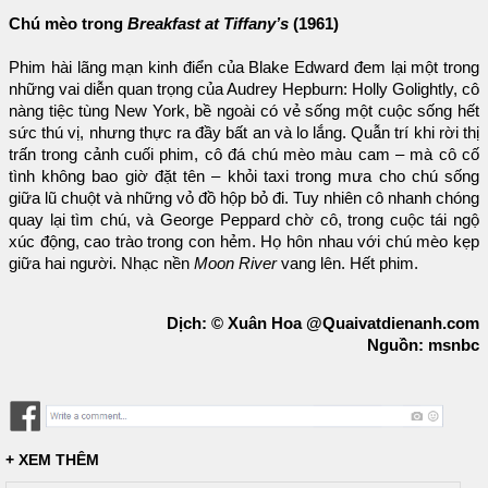
Chú mèo trong
Breakfast at Tiffany’s
(1961)
Phim hài lãng mạn kinh điển của Blake Edward đem lại một trong
những vai diễn quan trọng của Audrey Hepburn: Holly Golightly, cô
nàng tiệc tùng New York, bề ngoài có vẻ sống một cuộc sống hết
sức thú vị, nhưng thực ra đầy bất an và lo lắng. Quẫn trí khi rời thị
trấn trong cảnh cuối phim, cô đá chú mèo màu cam – mà cô cố
tình không bao giờ đặt tên – khỏi taxi trong mưa cho chú sống
giữa lũ chuột và những vỏ đồ hộp bỏ đi. Tuy nhiên cô nhanh chóng
quay lại tìm chú, và George Peppard chờ cô, trong cuộc tái ngộ
xúc động, cao trào trong con hẻm. Họ hôn nhau với chú mèo kẹp
giữa hai người. Nhạc nền
Moon River
vang lên. Hết phim.
Dịch: © Xuân Hoa @Quaivatdienanh.com
Nguồn: msnbc
+ XEM THÊM