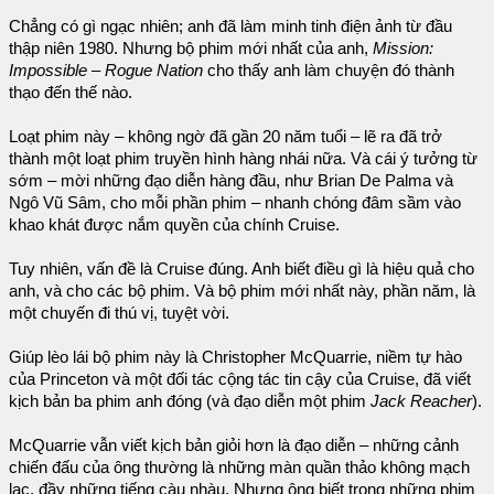
Chẳng có gì ngạc nhiên; anh đã làm minh tinh điện ảnh từ đầu
thập niên 1980. Nhưng bộ phim mới nhất của anh,
Mission:
Impossible – Rogue Nation
cho thấy anh làm chuyện đó thành
thạo đến thế nào.
Loạt phim này – không ngờ đã gần 20 năm tuổi – lẽ ra đã trở
thành một loạt phim truyền hình hàng nhái nữa. Và cái ý tưởng từ
sớm – mời những đạo diễn hàng đầu, như Brian De Palma và
Ngô Vũ Sâm, cho mỗi phần phim – nhanh chóng đâm sầm vào
khao khát được nắm quyền của chính Cruise.
Tuy nhiên, vấn đề là Cruise đúng. Anh biết điều gì là hiệu quả cho
anh, và cho các bộ phim. Và bộ phim mới nhất này, phần năm, là
một chuyến đi thú vị, tuyệt vời.
Giúp lèo lái bộ phim này là Christopher McQuarrie, niềm tự hào
của Princeton và một đối tác cộng tác tin cậy của Cruise, đã viết
kịch bản ba phim anh đóng (và đạo diễn một phim
Jack Reacher
).
McQuarrie vẫn viết kịch bản giỏi hơn là đạo diễn – những cảnh
chiến đấu của ông thường là những màn quần thảo không mạch
lạc, đầy những tiếng càu nhàu. Nhưng ông biết trong những phim