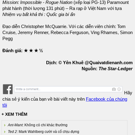
Mission: Impossible - Rogue Nation
(xếp loại PG-13) Paramount
phát hành (thời lượng 131 phút) – Ra rạp ở Việt Nam với tựa
Nhiệm vụ bất khả thi : Quốc gia bí ẩn
Đạo diễn Christopher McQuarrie. Với các diễn viên chính: Tom
Cruise, Jeremy Renner, Rebecca Ferguson, Ving Rhames, Simon
Pegg
Đánh giá: ★ ★ ★ ½
Dịch: © Yên Khuê @Quaivatdienanh.com
Nguồn:
The Star-Ledger
Hãy
chia sẻ ý kiến của bạn về bài viết này trên
Facebook của chúng
tôi
+ XEM THÊM
Ant-Mant
: Không có chi khác thường
Ted 2
: Mark Wahlberg cười và cố chịu đựng