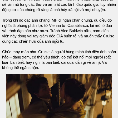
sẽ làm nổ tung các thứ và ám sát các lãnh đạo quốc gia, tuy nhiên
động cơ của chúng rõ ràng là phá hủy xã hội và mọi chuyện.
Trong khi đó các anh chàng IMF đi ngăn chặn chúng, dù điều đó
nghĩa là phóng phản lực từ Vienna tới Casablanca, lái mô tô đua
và tránh đạn bắn như mưa. Tránh Alec Baldwin nữa, nam diễn
viên này đóng vai tay giám đốc CIA buồn tẻ, và muốn thấy Cruise
cùng các chiến hữu của anh ngồi tù.
Chúc may mắn nha. Cruise là người hùng minh tinh điện ảnh hoàn
hảo – đáng xem, có thể yêu thích, có thể kết nối mọi người (bất
luận bạn biết, hay nghĩ là bạn biết, cái quái đản gì về anh). Và
không thể ngăn chặn.