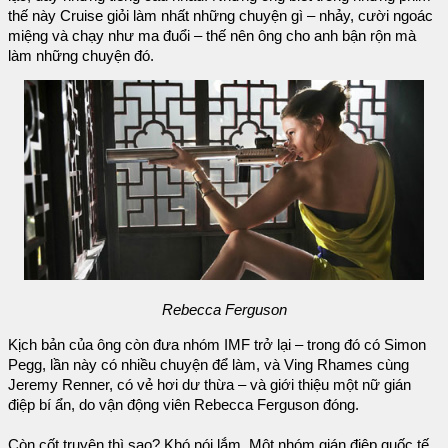
thế này Cruise giỏi làm nhất những chuyện gì – nhảy, cười ngoác
miệng và chạy như ma đuổi – thế nên ông cho anh bận rộn mà
làm những chuyện đó.
Rebecca Ferguson
Kịch bản của ông còn đưa nhóm IMF trở lại – trong đó có Simon
Pegg, lần này có nhiều chuyện để làm, và Ving Rhames cùng
Jeremy Renner, có vẻ hơi dư thừa – và giới thiệu một nữ gián
điệp bí ẩn, do vận động viên Rebecca Ferguson đóng.
Còn cốt truyện thì sao? Khó nói lắm. Một nhóm gián điệp quốc tế