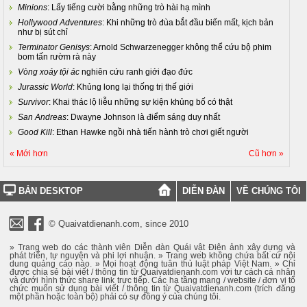
Minions
: Lấy tiếng cười bằng những trò hài hạ mình
Hollywood Adventures
: Khi những trò đùa bắt đầu biến mất, kịch bản
như bị sút chỉ
Terminator Genisys
: Arnold Schwarzenegger không thể cứu bộ phim
bom tấn rườm rà này
Vòng xoáy tội ác
nghiên cứu ranh giới đạo đức
Jurassic World
: Khủng long lại thống trị thế giới
Survivor
: Khai thác lộ liễu những sự kiện khủng bố có thật
San Andreas
: Dwayne Johnson là điểm sáng duy nhất
Good Kill
: Ethan Hawke ngồi nhà tiến hành trò chơi giết người
« Mới hơn
Cũ hơn »
BẢN DESKTOP
DIỄN ĐÀN
VỀ CHÚNG TÔI
© Quaivatdienanh.com, since 2010
» Trang web do các thành viên Diễn đàn Quái vật Điện ảnh xây dựng và
phát triển, tự nguyện và phi lợi nhuận. » Trang web không chứa bất cứ nội
dung quảng cáo nào. » Mọi hoạt động tuân thủ luật pháp Việt Nam. » Chỉ
được chia sẻ bài viết / thông tin từ Quaivatdienanh.com với tư cách cá nhân
và dưới hình thức share link trực tiếp. Các hạ tầng mạng / website / đơn vị tổ
chức muốn sử dụng bài viết / thông tin từ Quaivatdienanh.com (trích đăng
một phần hoặc toàn bộ) phải có sự đồng ý của chúng tôi.