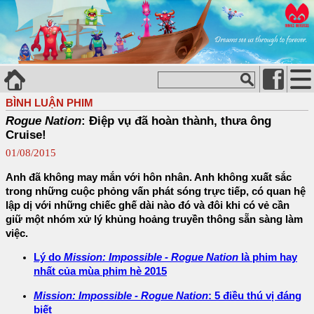
BÌNH LUẬN PHIM
Rogue Nation
: Điệp vụ đã hoàn thành, thưa ông
Cruise!
01/08/2015
Anh đã không may mắn với hôn nhân. Anh không xuất sắc
trong những cuộc phỏng vấn phát sóng trực tiếp, có quan hệ
lập dị với những chiếc ghế dài nào đó và đôi khi có vẻ cần
giữ một nhóm xử lý khủng hoảng truyền thông sẵn sàng làm
việc.
Lý do
Mission: Impossible - Rogue Nation
là phim hay
nhất của mùa phim hè 2015
Mission: Impossible - Rogue Nation
: 5 điều thú vị đáng
biết