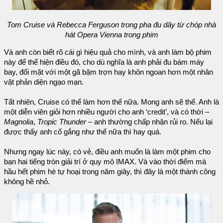
Tom Cruise và Rebecca Ferguson trong pha đu dây từ chóp nhà
hát Opera Vienna trong phim
Và anh còn biết rõ cái gì hiệu quả cho mình, và anh làm bộ phim
này để thể hiện điều đó, cho dù nghĩa là anh phải đu bám máy
bay, đối mặt với một gã bặm trợn hay khôn ngoan hơn một nhân
vật phản diện ngạo mạn.
Tất nhiên, Cruise có thể làm hơn thế nữa. Mong anh sẽ thế. Anh là
một diễn viên giỏi hơn nhiều người cho anh ‘credit’, và có thời –
Magnolia
,
Tropic Thunder
– anh thường chấp nhận rủi ro. Nếu lại
được thấy anh cố gắng như thế nữa thì hay quá.
Nhưng ngay lúc này, có vẻ, điều anh muốn là làm một phim cho
bạn hai tiếng tròn giải trí ở quy mô IMAX. Và vào thời điểm mà
hầu hết phim hè tự hoại trong năm giây, thì đây là một thành công
không hề nhỏ.