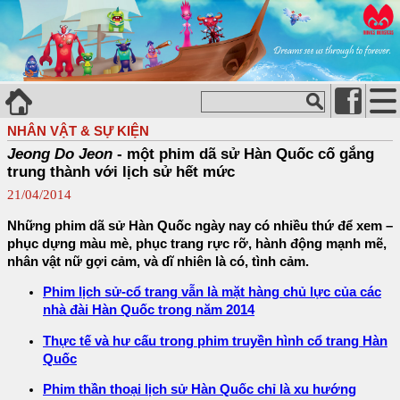
NHÂN VẬT & SỰ KIỆN
Jeong Do Jeon
- một phim dã sử Hàn Quốc cố gắng
trung thành với lịch sử hết mức
21/04/2014
Những phim dã sử Hàn Quốc ngày nay có nhiều thứ để xem –
phục dựng màu mè, phục trang rực rỡ, hành động mạnh mẽ,
nhân vật nữ gợi cảm, và dĩ nhiên là có, tình cảm.
Phim lịch sử-cổ trang vẫn là mặt hàng chủ lực của các
nhà đài Hàn Quốc trong năm 2014
Thực tế và hư cấu trong phim truyền hình cổ trang Hàn
Quốc
Phim thần thoại lịch sử Hàn Quốc chỉ là xu hướng