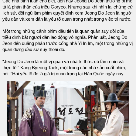
Các nhà bình luận cho biết, đến nay Jeong Do Jeon thường bị mô
tả là phản thần của triều Goryeo. Nhưng sau khi nhìn lại chứng cứ
lịch sử, đội ngũ làm phim quyết định xem Jeong Do Jeon là người
yêu dân và xem dân là yếu tố quan trọng nhất trong việc trị nước.
Một trong những cảnh phim đầu tiên là quan quân suy đồi của
triều đình bắt người dân lao động vô nghĩa. Phẫn uất, Jeong Do
Jeon đến quăng phân trước cổng nhà Yi In Im, một trong những vị
quan đứng đầu sự suy thoái đó.
“Jeong Do Jeon là một vị quan và nhà trí thức có tầm nhìn và
thực tế,” Kang Byeong Taek, một trong các nhà sản xuất phim,
nói. “Hai yếu tố đó là giá trị quan trọng tại Hàn Quốc ngày nay.