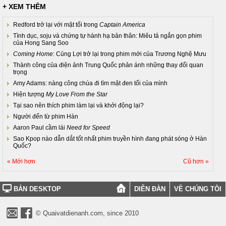
+ XEM THÊM
Redford trở lại với mặt tối trong
Captain America
Tình dục, soju và chứng tự hành hạ bản thân: Miêu tả ngắn gọn phim
của Hong Sang Soo
Coming Home
: Củng Lợi trở lại trong phim mới của Trương Nghệ Mưu
Thành công của điện ảnh Trung Quốc phản ánh những thay đổi quan
trọng
Amy Adams: nàng công chúa đi tìm mặt đen tối của mình
Hiện tượng
My Love From the Star
Tại sao nên thích phim làm lại và khởi động lại?
Người đến từ phim Hàn
Aaron Paul cầm lái
Need for Speed
Sao Kpop nào dẫn dắt tốt nhất phim truyền hình đang phát sóng ở Hàn
Quốc?
« Mới hơn
Cũ hơn »
BẢN DESKTOP
DIỄN ĐÀN
VỀ CHÚNG TÔI
© Quaivatdienanh.com, since 2010