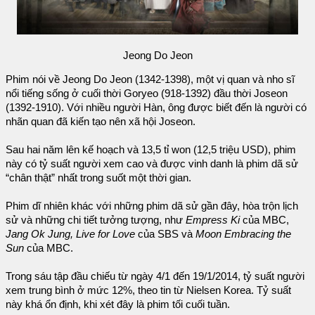
Jeong Do Jeon
Phim nói về Jeong Do Jeon (1342-1398), một vị quan và nho sĩ
nổi tiếng sống ở cuối thời Goryeo (918-1392) đầu thời Joseon
(1392-1910). Với nhiều người Hàn, ông được biết đến là người có
nhãn quan đã kiến tạo nên xã hội Joseon.
Sau hai năm lên kế hoạch và 13,5 tỉ won (12,5 triệu USD), phim
này có tỷ suất người xem cao và được vinh danh là phim dã sử
“chân thật” nhất trong suốt một thời gian.
Phim dĩ nhiên khác với những phim dã sử gần đây, hòa trộn lịch
sử và những chi tiết tưởng tượng, như
Empress Ki
của MBC,
Jang Ok Jung, Live for Love
của SBS và
Moon Embracing the
Sun
của MBC.
Trong sáu tập đầu chiếu từ ngày 4/1 đến 19/1/2014, tỷ suất người
xem trung bình ở mức 12%, theo tin từ Nielsen Korea. Tỷ suất
này khá ổn định, khi xét đây là phim tối cuối tuần.