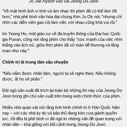
Jo Jae Hyeon vào vai Jeong Do Jeon
“Về mặt hình ảnh vi tính và âm nhạc thì phim đã có thể làm tốt
hơn,” nhà phê bình văn hóa đại chúng Kim Ju Ok nói, “nhưng chỉ
nhìn các diễn viên gạo cội làm việc với nhau cũng khá vui rồi.”
Im Yeong Ho, một giáo sư về đa truyền thông của Đại học Quốc
gia Pusan, cũng nói rằng phim cho thấy “sức mạnh của việc nhìn
thẳng vào lịch sử, giữa thời phim dã sử toàn dễ thương và lãng
mạn như này.”
Chính trị là trung tâm câu chuyện
“Nếu nắm được nhân tâm, người ta sẽ nghe theo. Nếu không
được, ắt họ sẽ phản.”
Đội ngũ sản xuất đã trích lại toàn bộ những lời này của Jeong Do
Jeon trong ghi chú sản xuất trên trang web chính thức của phim.
Nhiều nhà quan sát nói rằng tình hình chính trị ở Hàn Quốc hiện
nay – với các nhà tự do và bảo thủ đang kèn cựa giành quyền
lực, rồi đều bị phê bình vì đã ngó lơ những vấn đề quan trọng với
nhân dân – khá giống với bối cảnh trong
Jeong Do Jeon
.