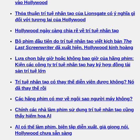
vào Hollywood
Thỏa thuận trí tuệ nhân tạo của Lionsgate có ý nghĩa gì
đối với tương lai của Hollywood
Hollywood ngày càng chia rẽ về trí tuệ nhân tạo
Bộ phim đầu tiên do trí tuệ nhân tạo viết kịch bản
The
Last Screenwriter
đã xuất hiện. Hollywood kinh hoàng
Lựa chọn bây giờ hoặc không bao giờ của hãng phim:
Kiện các công ty trí tuệ nhân tạo hay ký hợp đồng tài
sản trí tuệ lớn
Trí tuệ nhân tạo có thay thế diễn viên được không? Nó
đã thay thế rồi
Các hãng phim có mơ về ngôi sao người máy không?
Chính các nhà làm phim sử dụng trí tuệ nhân tạo cũng
thấy hiểm họa AI
AI có thể làm phim, biên tập diễn xuất, giả giọng nói.
Hollywood chưa sẵn sàng