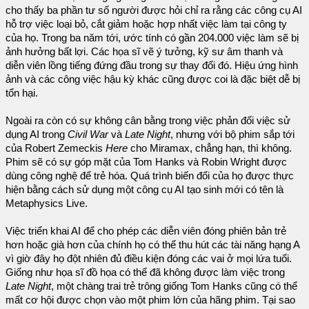
cho thấy ba phần tư số người được hỏi chỉ ra rằng các công cụ AI
hỗ trợ việc loại bỏ, cắt giảm hoặc hợp nhất việc làm tại công ty
của họ. Trong ba năm tới, ước tính có gần 204.000 việc làm sẽ bị
ảnh hưởng bất lợi. Các họa sĩ vẽ ý tưởng, kỹ sư âm thanh và
diễn viên lồng tiếng đứng đầu trong sự thay đổi đó. Hiệu ứng hình
ảnh và các công việc hậu kỳ khác cũng được coi là đặc biệt dễ bị
tổn hại.
Ngoài ra còn có sự không cân bằng trong việc phản đối việc sử
dụng AI trong
Civil War
và
Late Night
, nhưng với bộ phim sắp tới
của Robert Zemeckis
Here
cho Miramax, chẳng hạn, thì không.
Phim sẽ có sự góp mặt của Tom Hanks và Robin Wright được
dùng công nghệ để trẻ hóa. Quá trình biến đổi của họ được thực
hiện bằng cách sử dụng một công cụ AI tạo sinh mới có tên là
Metaphysics Live.
Việc triển khai AI để cho phép các diễn viên đóng phiên bản trẻ
hơn hoặc già hơn của chính họ có thể thu hút các tài năng hạng A
vì giờ đây họ đột nhiên đủ điều kiện đóng các vai ở mọi lứa tuổi.
Giống như họa sĩ đồ họa có thể đã không được làm việc trong
Late Night
, một chàng trai trẻ trông giống Tom Hanks cũng có thể
mất cơ hội được chọn vào một phim lớn của hãng phim. Tại sao