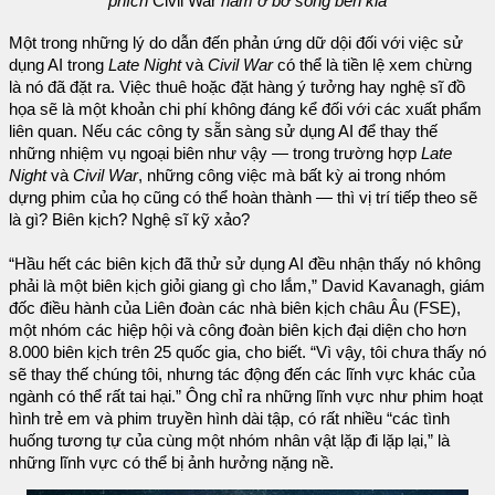
phích
Civil War
nằm ở bờ sông bên kia
Một trong những lý do dẫn đến phản ứng dữ dội đối với việc sử
dụng AI trong
Late Night
và
Civil War
có thể là tiền lệ xem chừng
là nó đã đặt ra. Việc thuê hoặc đặt hàng ý tưởng hay nghệ sĩ đồ
họa sẽ là một khoản chi phí không đáng kể đối với các xuất phẩm
liên quan. Nếu các công ty sẵn sàng sử dụng AI để thay thế
những nhiệm vụ ngoại biên như vậy — trong trường hợp
Late
Night
và
Civil War
, những công việc mà bất kỳ ai trong nhóm
dựng phim của họ cũng có thể hoàn thành — thì vị trí tiếp theo sẽ
là gì? Biên kịch? Nghệ sĩ kỹ xảo?
“Hầu hết các biên kịch đã thử sử dụng AI đều nhận thấy nó không
phải là một biên kịch giỏi giang gì cho lắm,” David Kavanagh, giám
đốc điều hành của Liên đoàn các nhà biên kịch châu Âu (FSE),
một nhóm các hiệp hội và công đoàn biên kịch đại diện cho hơn
8.000 biên kịch trên 25 quốc gia, cho biết. “Vì vậy, tôi chưa thấy nó
sẽ thay thế chúng tôi, nhưng tác động đến các lĩnh vực khác của
ngành có thể rất tai hại.” Ông chỉ ra những lĩnh vực như phim hoạt
hình trẻ em và phim truyền hình dài tập, có rất nhiều “các tình
huống tương tự của cùng một nhóm nhân vật lặp đi lặp lại,” là
những lĩnh vực có thể bị ảnh hưởng nặng nề.