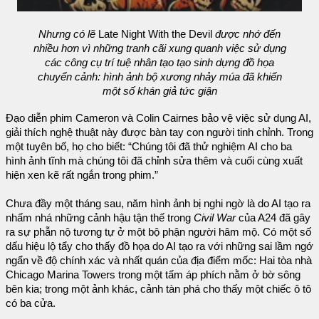
Nhưng có lẽ
Late Night With the Devil
được nhớ đến
nhiều hơn vì những tranh cãi xung quanh việc sử dụng
các công cụ trí tuệ nhân tạo tạo sinh dựng đồ họa
chuyển cảnh: hình ảnh bộ xương nhảy múa đã khiến
một số khán giả tức giận
Đạo diễn phim Cameron và Colin Cairnes bảo vệ việc sử dụng AI,
giải thích nghệ thuật này được bàn tay con người tinh chỉnh. Trong
một tuyên bố, họ cho biết: “Chúng tôi đã thử nghiệm AI cho ba
hình ảnh tĩnh mà chúng tôi đã chỉnh sửa thêm và cuối cùng xuất
hiện xen kẽ rất ngắn trong phim.”
Chưa đầy một tháng sau, năm hình ảnh bị nghi ngờ là do AI tạo ra
nhấm nhá những cảnh hậu tận thế trong
Civil War
của A24 đã gây
ra sự phẫn nộ tương tự ở một bộ phận người hâm mộ. Có một số
dấu hiệu lộ tẩy cho thấy đồ họa do AI tạo ra với những sai lầm ngớ
ngẩn về độ chính xác và nhất quán của địa điểm mốc: Hai tòa nhà
Chicago Marina Towers trong một tấm áp phích nằm ở bờ sông
bên kia; trong một ảnh khác, cảnh tàn phá cho thấy một chiếc ô tô
có ba cửa.