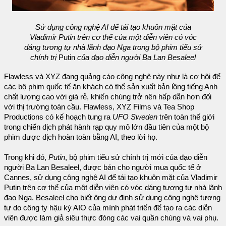
Sử dụng công nghệ AI để tái tạo khuôn mặt của
Vladimir Putin trên cơ thể của một diễn viên có vóc
dáng tương tự nhà lãnh đạo Nga trong bộ phim tiểu sử
chính trị
Putin
của đạo diễn người Ba Lan Besaleel
Flawless và XYZ đang quảng cáo công nghệ này như là cơ hội để
các bộ phim quốc tế ăn khách có thể sản xuất bản lồng tiếng Anh
chất lượng cao với giá rẻ, khiến chúng trở nên hấp dẫn hơn đối
với thị trường toàn cầu. Flawless, XYZ Films và Tea Shop
Productions có kế hoạch tung ra
UFO Sweden
trên toàn thế giới
trong chiến dịch phát hành rạp quy mô lớn đầu tiên của một bộ
phim được dịch hoàn toàn bằng AI, theo lời họ.
Trong khi đó,
Putin
, bộ phim tiểu sử chính trị mới của đạo diễn
người Ba Lan Besaleel, được bán cho người mua quốc tế ở
Cannes, sử dụng công nghệ AI để tái tạo khuôn mặt của Vladimir
Putin trên cơ thể của một diễn viên có vóc dáng tương tự nhà lãnh
đạo Nga. Besaleel cho biết ông dự định sử dụng công nghệ tương
tự do công ty hậu kỳ AIO của mình phát triển để tạo ra các diễn
viên được làm giả siêu thực đóng các vai quần chúng và vai phụ.