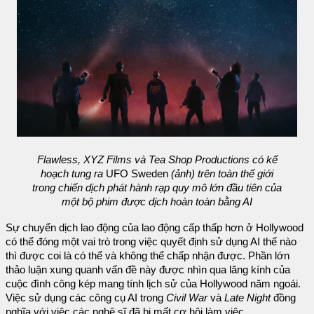
Flawless, XYZ Films và Tea Shop Productions có kế
hoạch tung ra
UFO Sweden
(ảnh) trên toàn thế giới
trong chiến dịch phát hành rạp quy mô lớn đầu tiên của
một bộ phim được dịch hoàn toàn bằng AI
Sự chuyển dịch lao động của lao động cấp thấp hơn ở Hollywood
có thể đóng một vai trò trong việc quyết định sử dụng AI thế nào
thì được coi là có thể và không thể chấp nhận được. Phần lớn
thảo luận xung quanh vấn đề này được nhìn qua lăng kính của
cuộc đình công kép mang tính lịch sử của Hollywood năm ngoái.
Việc sử dụng các công cụ AI trong
Civil War
và
Late Night
đồng
nghĩa với việc các nghệ sĩ đã bị mất cơ hội làm việc.