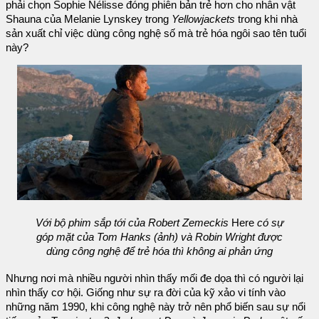
phải chọn Sophie Nélisse đóng phiên bản trẻ hơn cho nhân vật
Shauna của Melanie Lynskey trong
Yellowjackets
trong khi nhà
sản xuất chỉ việc dùng công nghệ số mà trẻ hóa ngôi sao tên tuổi
này?
Với bộ phim sắp tới của Robert Zemeckis
Here
có sự
góp mặt của Tom Hanks (ảnh) và Robin Wright được
dùng công nghệ để trẻ hóa thì không ai phản ứng
Nhưng nơi mà nhiều người nhìn thấy mối đe dọa thì có người lại
nhìn thấy cơ hội. Giống như sự ra đời của kỹ xảo vi tính vào
những năm 1990, khi công nghệ này trở nên phổ biến sau sự nổi