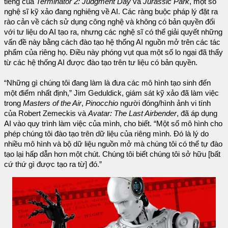
tiếng của
Terminator 2: Judgment Day
và
Jurassic Park
, một số
nghệ sĩ kỹ xảo đang nghiêng về AI. Các ràng buộc pháp lý đặt ra
rào cản về cách sử dụng công nghệ và không có bản quyền đối
với tư liệu do AI tạo ra, nhưng các nghệ sĩ có thể giải quyết những
vấn đề này bằng cách đào tạo hệ thống AI nguồn mở trên các tác
phẩm của riêng họ. Điều này phóng vụt qua một số lo ngại đã thấy
từ các hệ thống AI được đào tạo trên tư liệu có bản quyền.
“Những gì chúng tôi đang làm là đưa các mô hình tạo sinh đến
một điểm nhất định,” Jim Geduldick, giám sát kỹ xảo đã làm việc
trong
Masters of the Air
,
Pinocchio
người đóng/hình ảnh vi tính
của Robert Zemeckis và
Avatar: The Last Airbender
, đã áp dụng
AI vào quy trình làm việc của mình, cho biết. “Một số mô hình cho
phép chúng tôi đào tạo trên dữ liệu của riêng mình. Đó là lý do
nhiều mô hình và bộ dữ liệu nguồn mở mà chúng tôi có thể tự đào
tạo lại hấp dẫn hơn một chút. Chúng tôi biết chúng tôi sở hữu [bất
cứ thứ gì được tạo ra từ] đó.”