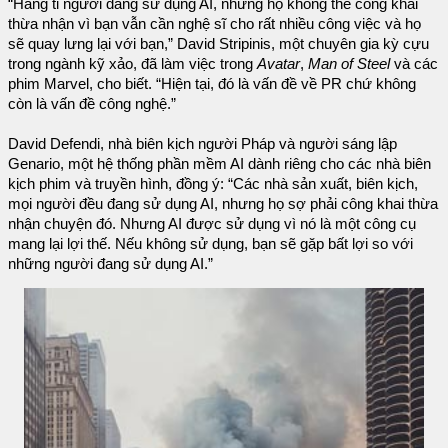
“Hàng tỉ người đang sử dụng AI, nhưng họ không thể công khai
thừa nhận vì bạn vẫn cần nghệ sĩ cho rất nhiều công việc và họ
sẽ quay lưng lại với bạn,” David Stripinis, một chuyên gia kỳ cựu
trong ngành kỹ xảo, đã làm việc trong
Avatar
,
Man of Steel
và các
phim Marvel, cho biết. “Hiện tại, đó là vấn đề về PR chứ không
còn là vấn đề công nghệ.”
David Defendi, nhà biên kịch người Pháp và người sáng lập
Genario, một hệ thống phần mềm AI dành riêng cho các nhà biên
kịch phim và truyền hình, đồng ý: “Các nhà sản xuất, biên kịch,
mọi người đều đang sử dụng AI, nhưng họ sợ phải công khai thừa
nhận chuyện đó. Nhưng AI được sử dụng vì nó là một công cụ
mang lại lợi thế. Nếu không sử dụng, bạn sẽ gặp bất lợi so với
những người đang sử dụng AI.”