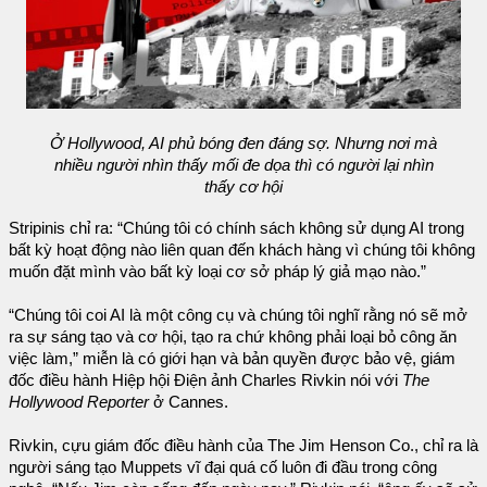
Ở Hollywood, AI phủ bóng đen đáng sợ. Nhưng nơi mà
nhiều người nhìn thấy mối đe dọa thì có người lại nhìn
thấy cơ hội
Stripinis chỉ ra: “Chúng tôi có chính sách không sử dụng AI trong
bất kỳ hoạt động nào liên quan đến khách hàng vì chúng tôi không
muốn đặt mình vào bất kỳ loại cơ sở pháp lý giả mạo nào.”
“Chúng tôi coi AI là một công cụ và chúng tôi nghĩ rằng nó sẽ mở
ra sự sáng tạo và cơ hội, tạo ra chứ không phải loại bỏ công ăn
việc làm,” miễn là có giới hạn và bản quyền được bảo vệ, giám
đốc điều hành Hiệp hội Điện ảnh Charles Rivkin nói với
The
Hollywood Reporter
ở Cannes.
Rivkin, cựu giám đốc điều hành của The Jim Henson Co., chỉ ra là
người sáng tạo Muppets vĩ đại quá cố luôn đi đầu trong công