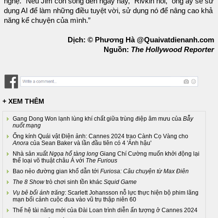
nghệ. “Nếu Jim còn sống đến ngày nay,” Rivkin nói, “ông ấy sẽ sử
dụng AI để làm những điều tuyệt vời, sử dụng nó để nâng cao khả
năng kể chuyện của mình.”
Dịch: © Phương Hà @Quaivatdienanh.com
Nguồn:
The Hollywood Reporter
+ XEM THÊM
Gang Dong Won lạnh lùng khí chất giữa trùng điệp âm mưu của
Bẫy
nuốt mạng
Ống kính Quái vật Điện ảnh: Cannes 2024 trao Cành Cọ Vàng cho
Anora
của Sean Baker và lần đầu tiên có 4 'Ảnh hậu'
Nhà sản xuất
Ngọa hổ tàng long
Giang Chí Cường muốn khởi động lại
thể loại võ thuật châu Á với
The Furious
Bao nẻo đường gian khổ dẫn tới
Furiosa: Câu chuyện từ Max Điên
The 8 Show
trò chơi sinh tồn khác
Squid Game
Vụ bê bối ánh trăng
: Scarlett Johansson nỗ lực thực hiện bộ phim lãng
mạn bối cảnh cuộc đua vào vũ trụ thập niên 60
Thế hệ tài năng mới của Đài Loan trình diễn ấn tượng ở Cannes 2024