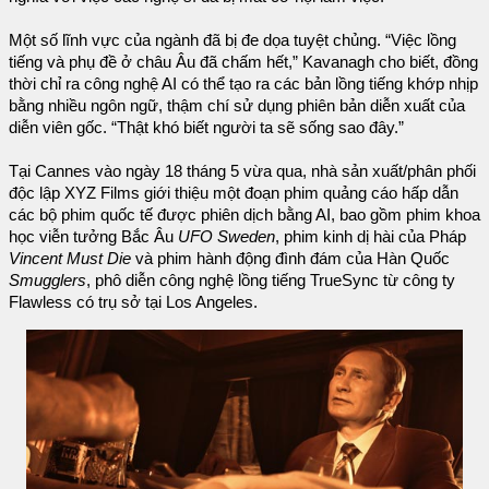
Một số lĩnh vực của ngành đã bị đe dọa tuyệt chủng. “Việc lồng
tiếng và phụ đề ở châu Âu đã chấm hết,” Kavanagh cho biết, đồng
thời chỉ ra công nghệ AI có thể tạo ra các bản lồng tiếng khớp nhịp
bằng nhiều ngôn ngữ, thậm chí sử dụng phiên bản diễn xuất của
diễn viên gốc. “Thật khó biết người ta sẽ sống sao đây.”
Tại Cannes vào ngày 18 tháng 5 vừa qua, nhà sản xuất/phân phối
độc lập XYZ Films giới thiệu một đoạn phim quảng cáo hấp dẫn
các bộ phim quốc tế được phiên dịch bằng AI, bao gồm phim khoa
học viễn tưởng Bắc Âu
UFO Sweden
, phim kinh dị hài của Pháp
Vincent Must Die
và phim hành động đình đám của Hàn Quốc
Smugglers
, phô diễn công nghệ lồng tiếng TrueSync từ công ty
Flawless có trụ sở tại Los Angeles.