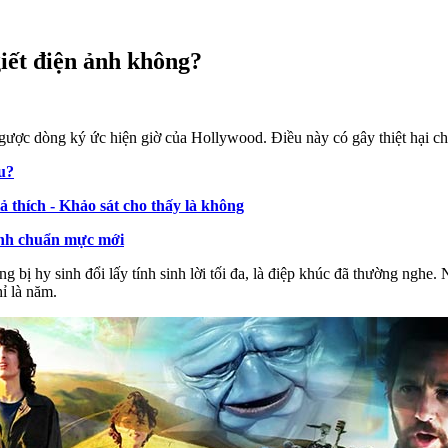
giết điện ảnh không?
ược dòng ký ức hiện giờ của Hollywood. Điều này có gây thiệt hại ch
u?
 thích - Khảo sát cho thấy là không
hành chuẩn mực mới
 bị hy sinh đổi lấy tính sinh lời tối đa, là điệp khúc đã thường ngh
hỉ là năm.