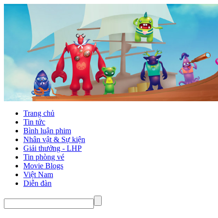
Trang chủ
Tin tức
Bình luận phim
Nhân vật & Sự kiện
Giải thưởng - LHP
Tin phòng vé
Movie Blogs
Việt Nam
Diễn đàn