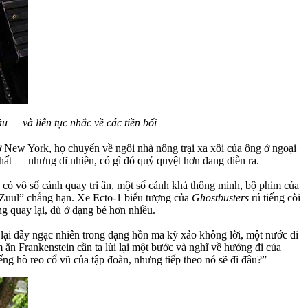
 — và liên tục nhắc về các tiền bối
ở New York, họ chuyển về ngôi nhà nông trại xa xôi của ông ở ngoại
ất — nhưng dĩ nhiên, có gì đó quỷ quyệt hơn đang diễn ra.
 có vô số cảnh quay tri ân, một số cảnh khá thông minh, bộ phim của
 “Zuul” chẳng hạn. Xe Ecto-1 biểu tượng của
Ghostbusters
rú tiếng còi
g quay lại, dù ở dạng bé hơn nhiều.
ại đầy ngạc nhiên trong dạng hồn ma kỹ xảo không lời, một nước đi
ăn Frankenstein cần ta lùi lại một bước và nghĩ về hướng đi của
ng hò reo cổ vũ của tập đoàn, nhưng tiếp theo nó sẽ đi đâu?”