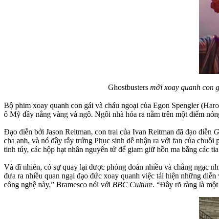
Ghostbusters
mới xoay quanh con gá
Bộ phim xoay quanh con gái và cháu ngoại của Egon Spengler (Haro
ô Mỹ đầy nắng vàng và ngô. Ngôi nhà hóa ra nằm trên một điểm nóng 
Đạo diễn bởi Jason Reitman, con trai của Ivan Reitman đã đạo diễn
G
cha anh, và nó đầy rẫy trứng Phục sinh dễ nhận ra với fan của chuỗi
tinh túy, các hộp hạt nhân nguyên tử để giam giữ hồn ma bằng các ti
Và dĩ nhiên, có sự quay lại được phỏng đoán nhiều và chẳng ngạc n
đưa ra nhiều quan ngại đạo đức xoay quanh việc tái hiện những diễn 
công nghệ này,” Bramesco nói với
BBC Culture
. “Đây rõ ràng là mộ