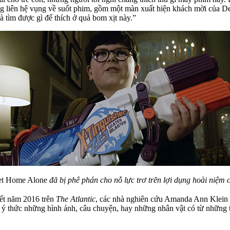
 liên hệ vụng về suốt phim, gồm một màn xuất hiện khách mời của Dev
tìm được gì để thích ở quả bom xịt này.”
t Home Alone
đã bị phê phán cho nỗ lực trơ trẽn lợi dụng hoài niệm 
iết năm 2016 trên
The Atlantic
, các nhà nghiên cứu Amanda Ann Klein 
ó ý thức những hình ảnh, câu chuyện, hay những nhân vật có từ những 