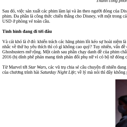
Thành công phòn
Sau đó, việc sản xuất các phim làm lại và ăn theo người đóng của Di
phim. Đa phần là công thức chiến thắng cho Disney, với một trong cá
USD ở phòng vé toàn cầu.
Tình hình đang đi tới đâu
Và cái khó là ở đó: khiển trách các hãng phim lôi kéo sự hoài niệm
nhắc về thứ họ yêu thích thì có gì không cao quý? Tuy nhiên, vấn đ
Ghosbusters mở rộng. Một cảnh sau phần chạy danh đề của phim chắc 
2016 (bị dính phê phán mang tính phản đối phụ nữ vì có bộ tứ đóng c
Từ Marvel tới
Star Wars
, các vũ trụ chia sẻ câu chuyện dĩ nhiên đan
của chương trình hài
Saturday Night Life
; về lý mà nói thì đây không 