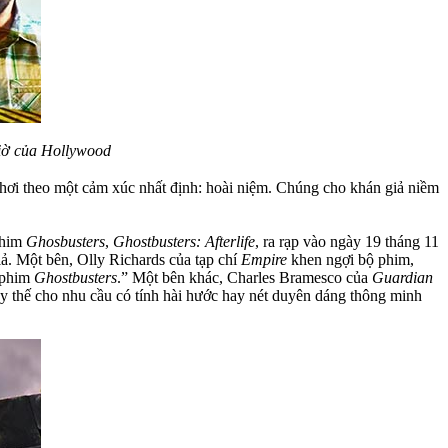
giờ của Hollywood
chơi theo một cảm xúc nhất định: hoài niệm. Chúng cho khán giả niềm
 phim
Ghosbusters
,
Ghostbusters: Afterlife
, ra rạp vào ngày 19 tháng 11
ả. Một bên, Olly Richards của tạp chí
Empire
khen ngợi bộ phim,
ư phim
Ghostbusters
.” Một bên khác, Charles Bramesco của
Guardian
hay thế cho nhu cầu có tính hài hước hay nét duyên dáng thông minh