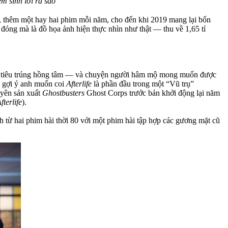
m sinh lời ra sao
, thêm một hay hai phim mỗi năm, cho đến khi 2019 mang lại bốn
óng mà là đồ họa ảnh hiện thực nhìn như thật — thu về 1,65 tỉ
g phi tiêu trúng hồng tâm — và chuyện người hâm mộ mong muốn được
ã gợi ý anh muốn coi
Afterlife
là phần đầu trong một “Vũ trụ”
uyên sản xuất
Ghostbusters
Ghost Corps trước bản khởi động lại năm
fterlife
).
 từ hai phim hài thời 80 với một phim hài tập hợp các gương mặt cũ