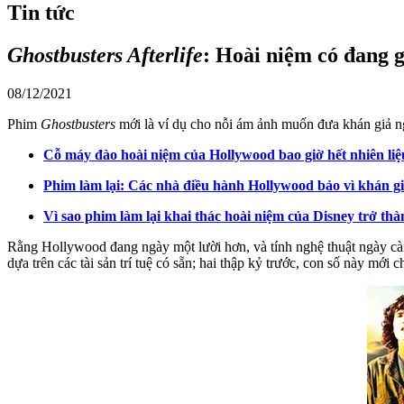
Tin tức
Ghostbusters Afterlife
: Hoài niệm có đang 
08/12/2021
Phim
Ghostbusters
mới là ví dụ cho nỗi ám ảnh muốn đưa khán giả ng
Cỗ máy đào hoài niệm của Hollywood bao giờ hết nhiên liệ
Phim làm lại: Các nhà điều hành Hollywood bảo vì khán giả
Vì sao phim làm lại khai thác hoài niệm của Disney trở t
Rằng Hollywood đang ngày một lười hơn, và tính nghệ thuật ngày càng
dựa trên các tài sản trí tuệ có sẵn; hai thập kỷ trước, con số này mới c