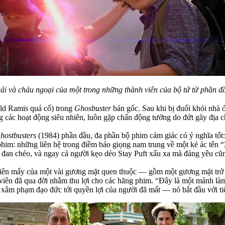
i và cháu ngoại của một trong những thành viên của bộ tứ từ phần đầu
ld Ramis quá cố) trong
Ghosbuster
bản gốc. Sau khi bị đuổi khỏi nhà 
các hoạt động siêu nhiên, luôn gặp chấn động tưởng do đứt gãy địa ch
hostbusters
(1984) phần đầu, đa phần bộ phim cảm giác có ý nghĩa tốt:
 phim: những liên hệ trong điềm báo giọng nam trung về một kẻ ác tên
a đan chéo, và ngay cả người kẹo dẻo Stay Puft xấu xa mà đáng yêu cũn
hiên mấy của một vài gương mặt quen thuộc — gồm một gương mặt trở l
viên đã qua đời nhằm thu lợi cho các hãng phim. “Đây là một mánh làm 
t xâm phạm đạo đức tới quyền lợi của người đã mất — nó bắt đầu với tiế