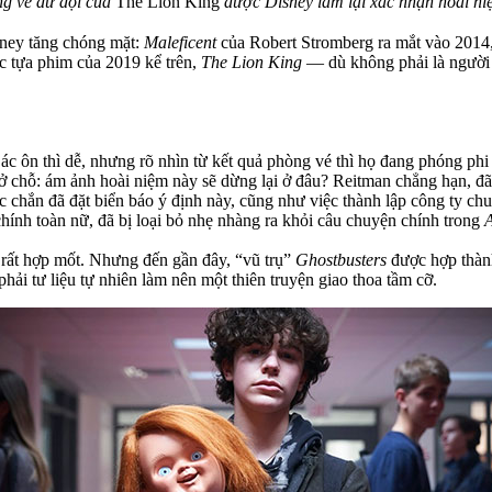
g vé dữ dội của
The Lion King
được Disney làm lại xác nhận hoài niệ
sney tăng chóng mặt:
Maleficent
của Robert Stromberg ra mắt vào 2014
c tựa phim của 2019 kể trên,
The Lion King
— dù không phải là người đ
 là ác ôn thì dễ, nhưng rõ nhìn từ kết quả phòng vé thì họ đang phón
ề ở chỗ: ám ảnh hoài niệm này sẽ dừng lại ở đâu? Reitman chẳng hạn, đ
chắn đã đặt biển báo ý định này, cũng như việc thành lập công ty ch
hính toàn nữ, đã bị loại bỏ nhẹ nhàng ra khỏi câu chuyện chính trong
A
g rất hợp mốt. Nhưng đến gần đây, “vũ trụ”
Ghostbusters
được hợp thành
phải tư liệu tự nhiên làm nên một thiên truyện giao thoa tầm cỡ.