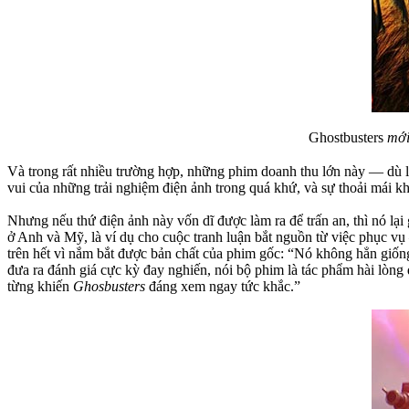
Ghostbusters
mới 
Và trong rất nhiều trường hợp, những phim doanh thu lớn này — dù l
vui của những trải nghiệm điện ảnh trong quá khứ, và sự thoải mái k
Nhưng nếu thứ điện ảnh này vốn dĩ được làm ra để trấn an, thì nó lạ
ở Anh và Mỹ, là ví dụ cho cuộc tranh luận bắt nguồn từ việc phục vụ
trên hết vì nắm bắt được bản chất của phim gốc: “Nó không hẳn giố
đưa ra đánh giá cực kỳ đay nghiến, nói bộ phim là tác phẩm hài lòng 
từng khiến
Ghosbusters
đáng xem ngay tức khắc.”