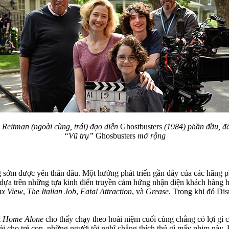
n Reitman (ngoài cùng, trái) đạo diễn
Ghostbusters
(1984) phần đầu, đ
“Vũ trụ”
Ghosbusters
mở rộng
sớm được yên thân đâu. Một hướng phát triển gần đây của các hãng p
 dựa trên những tựa kinh điển truyền cảm hứng nhận diện khách hàng h
ax View
,
The Italian Job
,
Fatal Attraction
, và
Grease
. Trong khi đó Dis
 Home Alone
cho thấy chạy theo hoài niệm cuối cùng chẳng có lợi gì 
 cho trẻ con, những người tôi nghĩ chẳng thích thú gì mấy phim này. 