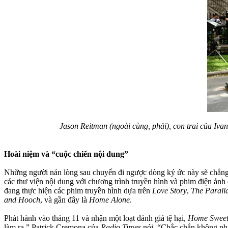
Jason Reitman (ngoài cùng, phải), con trai của Iva
Hoài niệm và “cuộc chiến nội dung”
Những người nản lòng sau chuyến đi ngược dòng ký ức này sẽ chẳng 
các thư viện nội dung với chương trình truyền hình và phim điện ảnh
đang thực hiện các phim truyền hình dựa trên
Love Story
,
The Parall
and Hooch
, và gần đây là
Home Alone
.
Phát hành vào tháng 11 và nhận một loạt đánh giá tệ hại,
Home Sweet
làm ra,” Patrick Cremona của
Radio Times
nói. “Chắc chắn không phải