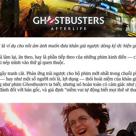
là ví dụ cho nỗi ám ảnh muốn đưa khán giả ngược dòng ký ức hiện 
à làm lại, ăn theo, hay là phần tiếp theo của những phim kinh điển — 
hi nép mình vào thứ gì quen thuộc.
i gây tranh cãi. Phản ứng trái ngược cho bộ phim mới nhất trong chuỗi
 — hay như một số người nói là, lợi dụng — thói hoài niệm của khán gi
ng như phim
Ghostbusters
ta biết, nhưng nó hoàn toàn có cảm giác nh
đánh đổi với bản gốc, và giả định “niềm vui tự động biết mọi thứ sẽ t