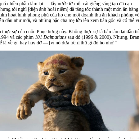
uá nhiều phần làm lại — lấy nước từ một cái giếng sáng tạo đã cạn — k
hưng tôi nghĩ [điện ảnh hoài niệm] đã tăng tốc thành một món ăn hằng 
him hoạt hình phong phú của họ cho một doanh thu ăn khách phòng vé l
ần đầu như mới, và những bậc cha mẹ lớn lên xem bản gốc và có thể vu
 thực sự của cuộc Phục hưng này. Không thực sự là bản làm lại đầu t
1994 và các phim
101 Dalmatians
sau đó (1996 & 2000). Nhưng, Brame
 là về gì, hay hay dở — [vì nó dựa trên] thứ gì đó họ nhớ.”