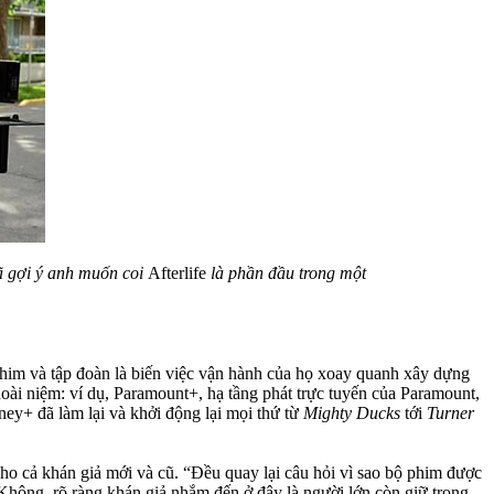
ã gợi ý anh muốn coi
Afterlife
là phần đầu trong một
him và tập đoàn là biến việc vận hành của họ xoay quanh xây dựng
oài niệm: ví dụ, Paramount+, hạ tầng phát trực tuyến của Paramount,
ney+ đã làm lại và khởi động lại mọi thứ từ
Mighty Ducks
tới
Turner
cho cả khán giả mới và cũ. “Đều quay lại câu hỏi vì sao bộ phim được
Không, rõ ràng khán giả nhắm đến ở đây là người lớn còn giữ trong