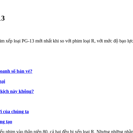
13
m xếp loại PG-13 mới nhất khi so với phim loại R, với mức độ bạo lự
doanh số bán vé?
hại
 kịch này không?
ới của chúng ta
áng tạo
ếu phim vào thập niên 80, cả hai đều bị xếp loại R. Nhưng những phần