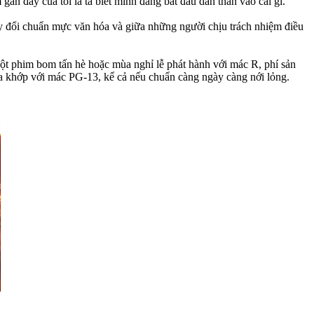
gần đây của tôi là ta biết mình đang bắt đầu dấn thân vào cái gì."
 đổi chuẩn mực văn hóa và giữa những người chịu trách nhiệm điều
một phim bom tấn hè hoặc mùa nghỉ lễ phát hành với mác R, phí sản
ừa khớp với mác PG-13, kể cả nếu chuẩn càng ngày càng nới lỏng.