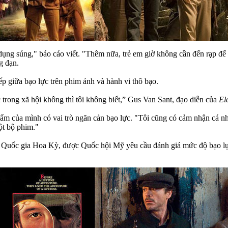
 dụng súng," báo cáo viết. "Thêm nữa, trẻ em giờ không cần đến rạp để
g đạn.
ếp giữa bạo lực trên phim ảnh và hành vi thô bạo.
trong xã hội không thì tôi không biết,” Gus Van Sant, đạo diễn của
El
ẩm của mình có vai trò ngăn cản bạo lực. "Tôi cũng có cảm nhận cá n
ột bộ phim."
 Quốc gia Hoa Kỳ, được Quốc hội Mỹ yêu cầu đánh giá mức độ bạo lực 