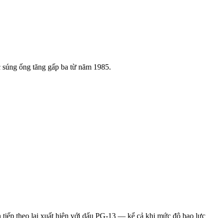
c súng ống tăng gấp ba từ năm 1985.
 tiếp theo lại xuất hiện với dấu PG-13 — kể cả khi mức độ bạo lực