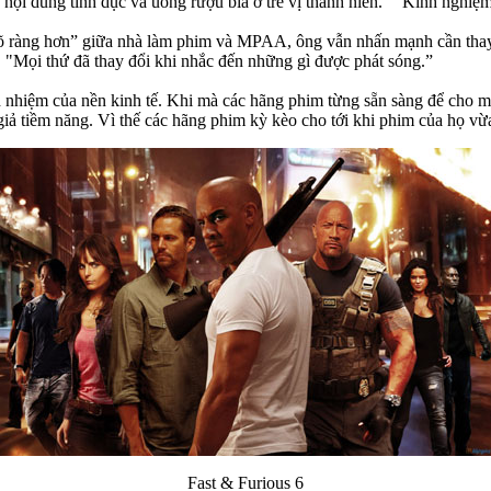
nội dung tình dục và uống rượu bia ở trẻ vị thành niên.” "Kinh nghiệm 
 rõ ràng hơn” giữa nhà làm phim và MPAA, ông vẫn nhấn mạnh cần thay
i. "Mọi thứ đã thay đổi khi nhắc đến những gì được phát sóng.”
ch nhiệm của nền kinh tế. Khi mà các hãng phim từng sẵn sàng để cho 
giả tiềm năng. Vì thế các hãng phim kỳ kèo cho tới khi phim của họ v
Fast & Furious 6