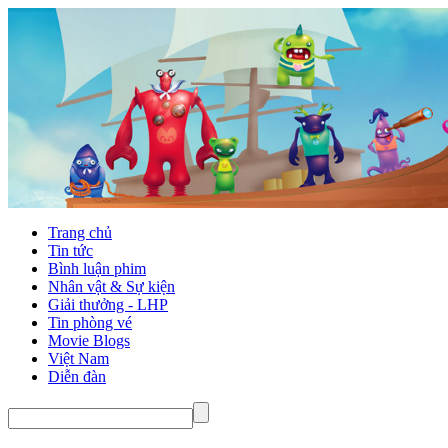
Trang chủ
Tin tức
Bình luận phim
Nhân vật & Sự kiện
Giải thưởng - LHP
Tin phòng vé
Movie Blogs
Việt Nam
Diễn đàn