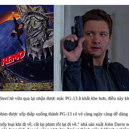
Steel
hè vừa qua lại nhận được mác PG-13 ít khắt khe hơn, điều này kh
 phim được xếp thấp xuống thành PG-13 có vẻ càng ngày càng dễ dàng
p loại khi đi về, cắt lại phim rồi lại đi về," nhà sản xuất John Davis 