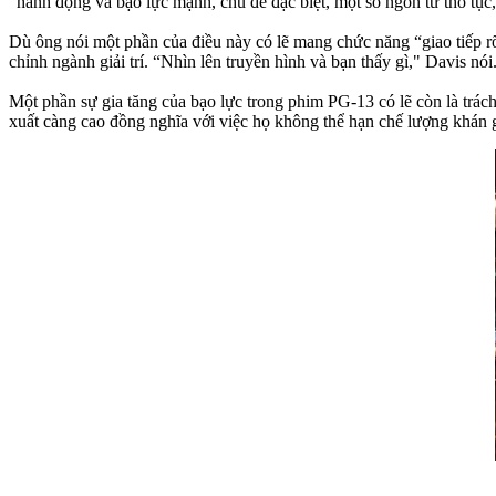
“hành động và bạo lực mạnh, chủ đề đặc biệt, một số ngôn từ thô tục, 
Dù ông nói một phần của điều này có lẽ mang chức năng “giao tiếp
chỉnh ngành giải trí. “Nhìn lên truyền hình và bạn thấy gì," Davis nó
Một phần sự gia tăng của bạo lực trong phim PG-13 có lẽ còn là trá
xuất càng cao đồng nghĩa với việc họ không thể hạn chế lượng khán 