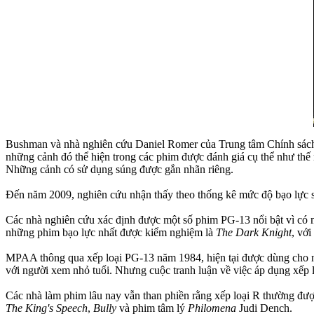
Bushman và nhà nghiên cứu Daniel Romer của Trung tâm Chính sách c
những cảnh đó thể hiện trong các phim được đánh giá cụ thể như thế
Những cảnh có sử dụng súng được gắn nhãn riêng.
Đến năm 2009, nghiên cứu nhận thấy theo thống kê mức độ bạo lực 
Các nhà nghiên cứu xác định được một số phim PG-13 nổi bật vì có
những phim bạo lực nhất được kiểm nghiệm là
The Dark Knight
, vớ
MPAA thông qua xếp loại PG-13 năm 1984, hiện tại được dùng cho nh
với người xem nhỏ tuổi. Nhưng cuộc tranh luận về việc áp dụng xếp l
Các nhà làm phim lâu nay vẫn than phiền rằng xếp loại R thường đư
The King's Speech
,
Bully
và phim tâm lý
Philomena
Judi Dench.