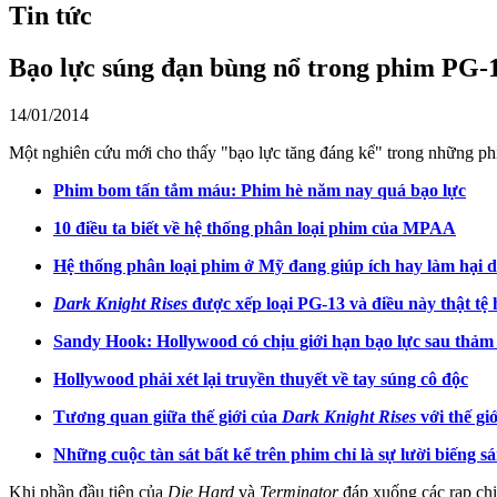
Tin tức
Bạo lực súng đạn bùng nổ trong phim PG-
14/01/2014
Một nghiên cứu mới cho thấy "bạo lực tăng đáng kể" trong những phi
Phim bom tấn tắm máu: Phim hè năm nay quá bạo lực
10 điều ta biết về hệ thống phân loại phim của MPAA
Hệ thống phân loại phim ở Mỹ đang giúp ích hay làm hại 
Dark Knight Rises
được xếp loại PG-13 và điều này thật tệ 
Sandy Hook: Hollywood có chịu giới hạn bạo lực sau thảm
Hollywood phải xét lại truyền thuyết về tay súng cô độc
Tương quan giữa thế giới của
Dark Knight Rises
với thế gi
Những cuộc tàn sát bất kể trên phim chỉ là sự lười biếng s
Khi phần đầu tiên của
Die Hard
và
Terminator
đáp xuống các rạp chi