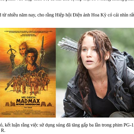
 từ nhiều năm nay, cho rằng Hiệp hội Điện ảnh Hoa Kỳ có cái nhìn rất 
đó, kết luận rằng việc sử dụng súng đã tăng gấp ba lần trong phim PG-
 R.