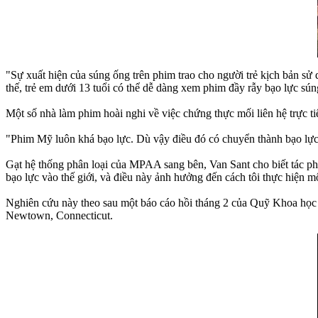
"Sự xuất hiện của súng ống trên phim trao cho người trẻ kịch bản sử
thế, trẻ em dưới 13 tuổi có thể dễ dàng xem phim đầy rẫy bạo lực sún
Một số nhà làm phim hoài nghi về việc chứng thực mối liên hệ trực ti
"Phim Mỹ luôn khá bạo lực. Dù vậy điều đó có chuyển thành bạo lực 
Gạt hệ thống phân loại của MPAA sang bên, Van Sant cho biết tác ph
bạo lực vào thế giới, và điều này ảnh hưởng đến cách tôi thực hiện m
Nghiên cứu này theo sau một báo cáo hồi tháng 2 của Quỹ Khoa học
Newtown, Connecticut.