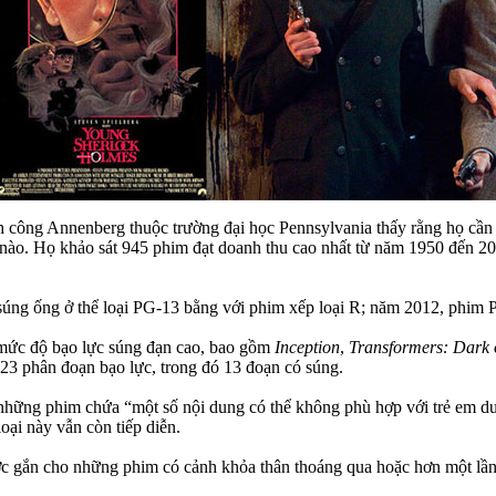
ông Annenberg thuộc trường đại học Pennsylvania thấy rằng họ cần p
 nào. Họ khảo sát 945 phim đạt doanh thu cao nhất từ năm 1950 đến 20
súng ống ở thể loại PG-13 bằng với phim xếp loại R; năm 2012, phi
 mức độ bạo lực súng đạn cao, bao gồm
Inception
,
Transformers: Dark 
i 23 phân đoạn bạo lực, trong đó 13 đoạn có súng.
ững phim chứa “một số nội dung có thể không phù hợp với trẻ em dướ
oại này vẫn còn tiếp diễn.
ợc gắn cho những phim có cảnh khỏa thân thoáng qua hoặc hơn một lần