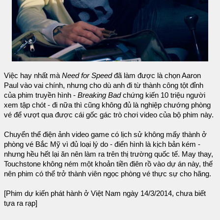
Việc hay nhất mà
Need for Speed
đã làm được là chọn Aaron
Paul vào vai chính, nhưng cho dù anh đi từ thành công tột đỉnh
của phim truyền hình -
Breaking Bad
chứng kiến 10 triệu người
xem tập chót - đi nữa thì cũng không đủ là nghiệp chướng phòng
vé để vượt qua được cái gốc gác trò chơi video của bộ phim này.
Chuyển thể điện ảnh video game có lịch sử không mấy thành ở
phòng vé Bắc Mỹ vì đủ loại lý do - điển hình là kịch bản kém -
nhưng hều hết lại ăn nên làm ra trên thị trường quốc tế. May thay,
Touchstone không ném một khoản tiền điên rồ vào dự án này, thế
nên phim có thể trở thành viên ngọc phòng vé thực sự cho hãng.
[Phim dự kiến phát hành ở Việt Nam ngày 14/3/2014, chưa biết
tựa ra rạp]