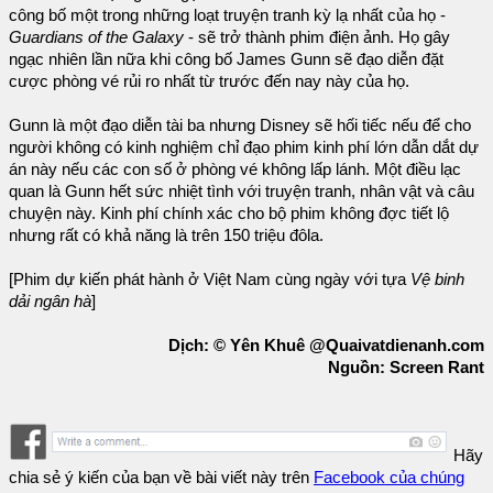
công bố một trong những loạt truyện tranh kỳ lạ nhất của họ -
Guardians of the Galaxy
- sẽ trở thành phim điện ảnh. Họ gây
ngạc nhiên lần nữa khi công bố James Gunn sẽ đạo diễn đặt
cược phòng vé rủi ro nhất từ trước đến nay này của họ.
Gunn là một đạo diễn tài ba nhưng Disney sẽ hối tiếc nếu để cho
người không có kinh nghiệm chỉ đạo phim kinh phí lớn dẫn dắt dự
án này nếu các con số ở phòng vé không lấp lánh. Một điều lạc
quan là Gunn hết sức nhiệt tình với truyện tranh, nhân vật và câu
chuyện này. Kinh phí chính xác cho bộ phim không đợc tiết lộ
nhưng rất có khả năng là trên 150 triệu đôla.
[Phim dự kiến phát hành ở Việt Nam cùng ngày với tựa
Vệ binh
dải ngân hà
]
Dịch: © Yên Khuê @Quaivatdienanh.com
Nguồn: Screen Rant
Hãy
chia sẻ ý kiến của bạn về bài viết này trên
Facebook của chúng