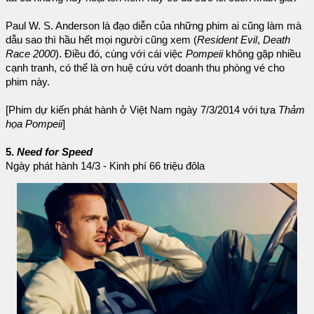
Paul W. S. Anderson là đạo diễn của những phim ai cũng làm mà
dẫu sao thì hầu hết mọi người cũng xem (
Resident Evil
,
Death
Race 2000
). Điều đó, cùng với cái việc
Pompeii
không gặp nhiều
cạnh tranh, có thể là ơn huệ cứu vớt doanh thu phòng vé cho
phim này.
[Phim dự kiến phát hành ở Việt Nam ngày 7/3/2014 với tựa
Thảm
họa Pompeii
]
5.
Need for Speed
Ngày phát hành 14/3 - Kinh phí 66 triệu đôla