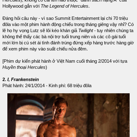
Hercules), không có cái tên nào thuộc "danh sách hạng A" của
Hollywood gắn với
The Legend of Hercules
.
Đáng hỏi câu này - vì sao Summit Entertainment lại chi 70 triệu
đôla vào một phim hành động chiếu trong tháng giêng vậy nhỉ? Có
lẽ họ hy vọng Lutz sẽ lôi kéo khán giả
Twilight
- tuy nhiên chúng ta
không thể thấy các bà nội trợ tuổi trung niên và các cô gái tuổi
mới lớn bị cú sét ái tình đánh trúng đứng xếp hàng trước hàng giờ
để xem phim này vào suất chiếu nửa đêm.
[Phim dự kiến phát hành ở Việt Nam cuối tháng 2/2014 với tựa
Huyền thoại Hercules
)
2.
I, Frankenstein
Phát hành: 24/1/2014 - Kinh phí: 68 triệu đôla