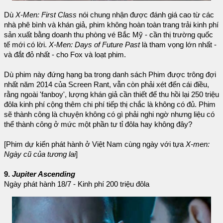
Dù
X-Men: First Class
nói chung nhận được đánh giá cao từ các
nhà phê bình và khán giả, phim không hoàn toàn trang trải kinh phí
sản xuất bằng doanh thu phòng vé Bắc Mỹ - cần thị trường quốc
tế mới có lời.
X-Men: Days of Future Past
là tham vọng lớn nhất -
và đắt đỏ nhất - cho Fox và loạt phim.
Dù phim này đứng hạng ba trong danh sách Phim được trông đợi
nhất năm 2014 của Screen Rant, vẫn còn phải xét đến cái điều,
rằng ngoài 'fanboy', lượng khán giả cần thiết để thu hồi lại 250 triệu
đôla kinh phí cộng thêm chi phí tiếp thị chắc là không có đủ. Phim
sẽ thành công là chuyện không có gì phải nghi ngờ nhưng liệu có
thể thành công ở mức một phần tư tỉ đôla hay không đây?
[Phim dự kiến phát hành ở Việt Nam cùng ngày với tựa
X-men:
Ngày cũ của tương lai
]
9.
Jupiter Ascending
Ngày phát hành 18/7 - Kinh phí 200 triệu đôla