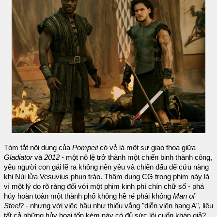
Tóm tắt nội dung của
Pompeii
có vẻ là một sự giao thoa giữa
Gladiator
và
2012
- một nô lệ trở thành một chiến binh thành công,
yêu người con gái lẽ ra không nên yêu và chiến đấu để cứu nàng
khi Núi lửa Vesuvius phun trào. Thâm dụng CG trong phim này là
vì một lý do rõ ràng đối với một phim kinh phí chín chữ số - phá
hủy hoàn toàn một thành phố không hề rẻ phải không
Man of
Steel
? - nhưng với việc hầu như thiếu vắng "diễn viên hạng A", liệu
tất cả những hủy hoại tốn kém này có đủ sức lôi cuốn khán giả?