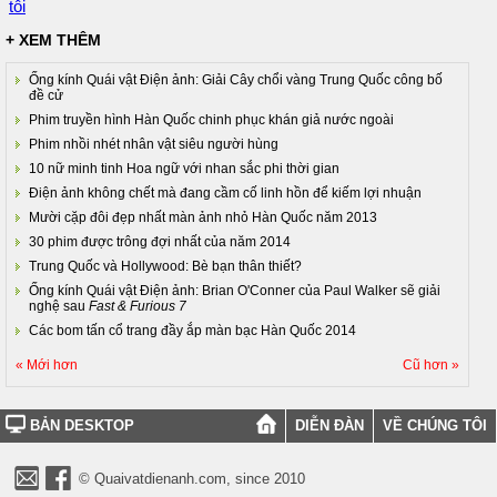
tôi
+ XEM THÊM
Ống kính Quái vật Điện ảnh: Giải Cây chổi vàng Trung Quốc công bố
đề cử
Phim truyền hình Hàn Quốc chinh phục khán giả nước ngoài
Phim nhồi nhét nhân vật siêu người hùng
10 nữ minh tinh Hoa ngữ với nhan sắc phi thời gian
Điện ảnh không chết mà đang cầm cố linh hồn để kiếm lợi nhuận
Mười cặp đôi đẹp nhất màn ảnh nhỏ Hàn Quốc năm 2013
30 phim được trông đợi nhất của năm 2014
Trung Quốc và Hollywood: Bè bạn thân thiết?
Ống kính Quái vật Điện ảnh: Brian O'Conner của Paul Walker sẽ giải
nghệ sau
Fast & Furious 7
Các bom tấn cổ trang đầy ắp màn bạc Hàn Quốc 2014
« Mới hơn
Cũ hơn »
BẢN DESKTOP
DIỄN ĐÀN
VỀ CHÚNG TÔI
© Quaivatdienanh.com, since 2010