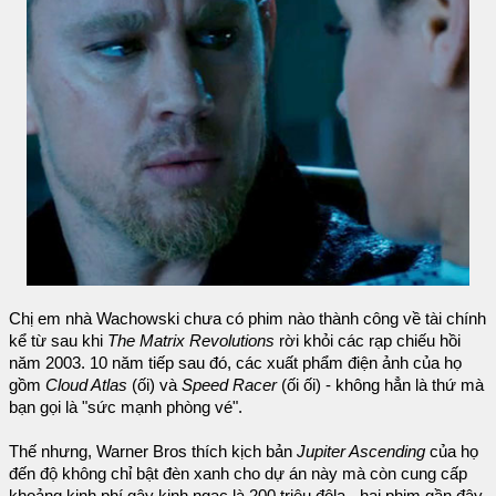
Chị em nhà Wachowski chưa có phim nào thành công về tài chính
kể từ sau khi
The Matrix Revolutions
rời khỏi các rạp chiếu hồi
năm 2003. 10 năm tiếp sau đó, các xuất phẩm điện ảnh của họ
gồm
Cloud Atlas
(ối) và
Speed Racer
(ối ối) - không hẳn là thứ mà
bạn gọi là "sức mạnh phòng vé".
Thế nhưng, Warner Bros thích kịch bản
Jupiter Ascending
của họ
đến độ không chỉ bật đèn xanh cho dự án này mà còn cung cấp
khoảng kinh phí gây kinh ngạc là 200 triệu đôla - hai phim gần đây