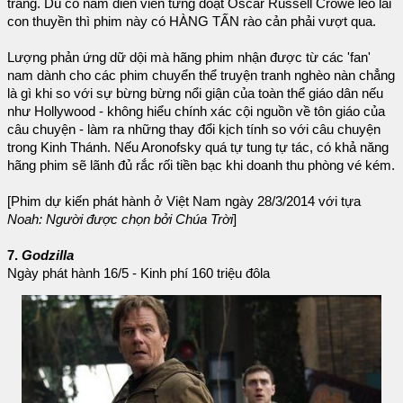
tráng. Dù có nam diễn viên từng đoạt Oscar Russell Crowe lèo lái
con thuyền thì phim này có HÀNG TẤN rào cản phải vượt qua.
Lượng phản ứng dữ dội mà hãng phim nhận được từ các 'fan'
nam dành cho các phim chuyển thể truyện tranh nghèo nàn chẳng
là gì khi so với sự bừng bừng nổi giận của toàn thể giáo dân nếu
như Hollywood - không hiểu chính xác cội nguồn về tôn giáo của
câu chuyện - làm ra những thay đổi kịch tính so với câu chuyện
trong Kinh Thánh. Nếu Aronofsky quá tự tung tự tác, có khả năng
hãng phim sẽ lãnh đủ rắc rối tiền bạc khi doanh thu phòng vé kém.
[Phim dự kiến phát hành ở Việt Nam ngày 28/3/2014 với tựa
Noah: Người được chọn bởi Chúa Trời
]
7.
Godzilla
Ngày phát hành 16/5 - Kinh phí 160 triệu đôla