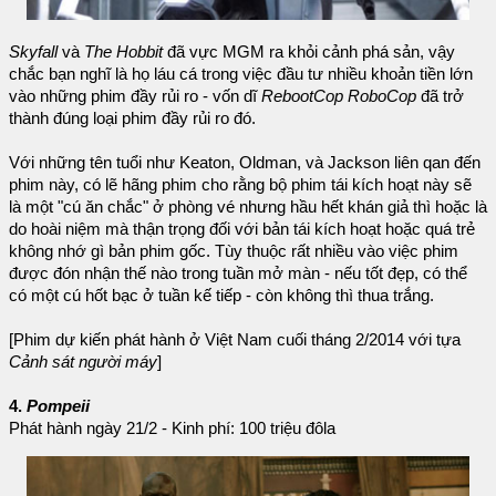
Skyfall
và
The Hobbit
đã vực MGM ra khỏi cảnh phá sản, vậy
chắc bạn nghĩ là họ láu cá trong việc đầu tư nhiều khoản tiền lớn
vào những phim đầy rủi ro - vốn dĩ
RebootCop RoboCop
đã trở
thành đúng loại phim đầy rủi ro đó.
Với những tên tuổi như Keaton, Oldman, và Jackson liên qan đến
phim này, có lẽ hãng phim cho rằng bộ phim tái kích hoạt này sẽ
là một "cú ăn chắc" ở phòng vé nhưng hầu hết khán giả thì hoặc là
do hoài niệm mà thận trọng đối với bản tái kích hoạt hoặc quá trẻ
không nhớ gì bản phim gốc. Tùy thuộc rất nhiều vào việc phim
được đón nhận thế nào trong tuần mở màn - nếu tốt đẹp, có thể
có một cú hốt bạc ở tuần kế tiếp - còn không thì thua trắng.
[Phim dự kiến phát hành ở Việt Nam cuối tháng 2/2014 với tựa
Cảnh sát người máy
]
4.
Pompeii
Phát hành ngày 21/2 - Kinh phí: 100 triệu đôla