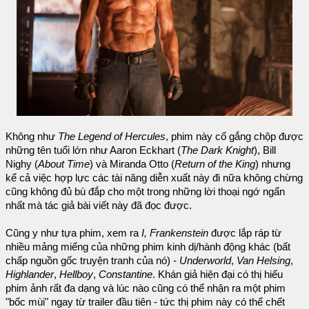
Không như
The Legend of Hercules
, phim này cố gắng chộp được
những tên tuổi lớn như Aaron Eckhart (
The Dark Knight
), Bill
Nighy (
About Time
) và Miranda Otto (
Return of the King
) nhưng
kể cả việc hợp lực các tài năng diễn xuất này đi nữa không chừng
cũng không đủ bù đắp cho một trong những lời thoại ngớ ngẩn
nhất mà tác giả bài viết này đã đọc được.
Cũng y như tựa phim, xem ra
I, Frankenstein
được lắp ráp từ
nhiều mảng miếng của những phim kinh dị/hành động khác (bất
chấp nguồn gốc truyện tranh của nó) -
Underworld
,
Van Helsing
,
Highlander
,
Hellboy
,
Constantine
. Khán giả hiện đại có thị hiếu
phim ảnh rất đa dạng và lúc nào cũng có thể nhận ra một phim
"bốc mùi" ngay từ trailer đầu tiên - tức thị phim này có thể chết