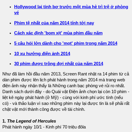
Hollywood lại tỉnh bơ trước một mùa hè trì trệ ở phòng
vé
Phim tệ nhất của năm 2014 tính tới nay
Cách xác định 'bom xịt' mùa phim đầu năm
5 câu hỏi lớn dành cho 'mọt' phim trong năm 2014
10 xu hướng điện ảnh 2014
30 phim được trông đợi nhất của năm 2014
Như đã làm hồi đầu năm 2013, Screen Rant nhặt ra 14 phim từ cả
dàn phim được lên lịch phát hành trong năm 2014 mà trang web
điện ảnh này nhận thấy là Những canh bạc phòng vé rủi ro nhất.
Danh sách dưới đây - do Quái vật Điện ảnh chọn lại còn 10 phim -
liệt kê ngày phát hành (ở Mỹ) - cùng với kinh phí ước tính (nếu
có) - và thảo luận vì sao những phim này lại được tin là sẽ phải rất
chật vật mới thành công được về tài chính.
1.
The Legend of Hercules
Phát hành ngày 10/1 - Kinh phí 70 triệu đôla