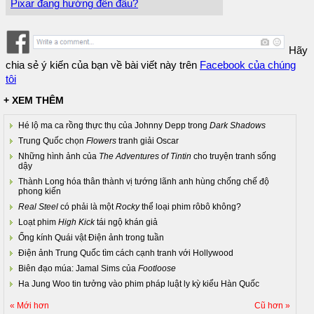
Pixar đang hướng đến đâu?
Hãy
chia sẻ ý kiến của bạn về bài viết này trên
Facebook của chúng
tôi
+ XEM THÊM
Hé lộ ma ca rồng thực thụ của Johnny Depp trong
Dark Shadows
Trung Quốc chọn
Flowers
tranh giải Oscar
Những hình ảnh của
The Adventures of Tintin
cho truyện tranh sống
dậy
Thành Long hóa thân thành vị tướng lãnh anh hùng chống chế độ
phong kiến
Real Steel
có phải là một
Rocky
thể loại phim rôbô không?
Loạt phim
High Kick
tái ngộ khán giả
Ống kính Quái vật Điện ảnh trong tuần
Điện ảnh Trung Quốc tìm cách cạnh tranh với Hollywood
Biên đạo múa: Jamal Sims của
Footloose
Ha Jung Woo tin tưởng vào phim pháp luật ly kỳ kiểu Hàn Quốc
« Mới hơn
Cũ hơn »