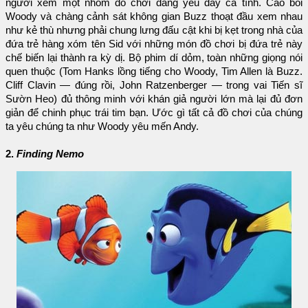
người xem một nhóm đồ chơi đáng yêu đầy cá tính. Cao bồi
Woody và chàng cảnh sát không gian Buzz thoạt đầu xem nhau
như kẻ thù nhưng phải chung lưng đấu cật khi bị kẹt trong nhà của
đứa trẻ hàng xóm tên Sid với những món đồ chơi bị đứa trẻ này
chế biến lại thành ra kỳ dị. Bộ phim dí dỏm, toàn những giọng nói
quen thuộc (Tom Hanks lồng tiếng cho Woody, Tim Allen là Buzz.
Cliff Clavin — đúng rồi, John Ratzenberger — trong vai Tiến sĩ
Sườn Heo) đủ thông minh với khán giả người lớn mà lại đủ đơn
giản để chinh phục trái tim bạn. Ước gì tất cả đồ chơi của chúng
ta yêu chúng ta như Woody yêu mến Andy.
2.
Finding Nemo