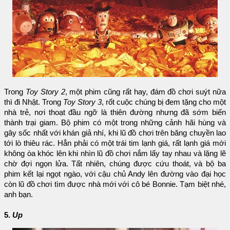
Trong
Toy Story 2
, một phim cũng rất hay, đám đồ chơi suýt nữa
thì đi Nhật. Trong
Toy Story 3
, rốt cuộc chúng bị đem tặng cho một
nhà trẻ, nơi thoạt đầu ngỡ là thiên đường nhưng đã sớm biến
thành trại giam. Bộ phim có một trong những cảnh hãi hùng và
gây sốc nhất với khán giả nhí, khi lũ đồ chơi trên băng chuyền lao
tới lò thiêu rác. Hẳn phải có một trái tim lạnh giá, rất lạnh giá mới
không òa khóc lên khi nhìn lũ đồ chơi nắm lấy tay nhau và lặng lẽ
chờ đợi ngọn lửa. Tất nhiên, chúng được cứu thoát, và bộ ba
phim kết lại ngọt ngào, với cậu chủ Andy lên đường vào đại học
còn lũ đồ chơi tìm được nhà mới với cô bé Bonnie. Tạm biệt nhé,
anh bạn.
5.
Up