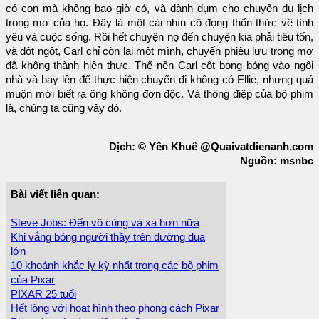
có con mà không bao giờ có, và dành dụm cho chuyến du lịch
trong mơ của họ. Đây là một cái nhìn cô đọng thổn thức về tình
yêu và cuộc sống. Rồi hết chuyện nọ đến chuyện kia phải tiêu tốn,
và đột ngột, Carl chỉ còn lại một mình, chuyến phiêu lưu trong mơ
đã không thành hiện thực. Thế nên Carl cột bong bóng vào ngôi
nhà và bay lên để thực hiện chuyến đi không có Ellie, nhưng quá
muộn mới biết ra ông không đơn độc. Và thông điệp của bộ phim
là, chúng ta cũng vậy đó.
Dịch: © Yên Khuê @Quaivatdienanh.com
Nguồn: msnbc
Bài viết liên quan:
Steve Jobs: Đến vô cùng và xa hơn nữa
Khi vắng bóng người thầy trên đường đua
lớn
10 khoảnh khắc ly kỳ nhất trong các bộ phim
của Pixar
PIXAR 25 tuổi
Hết lòng với hoạt hình theo phong cách Pixar