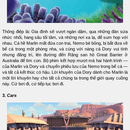
Thông điệp là: Gia đình sẽ vượt ngàn dặm, qua những đàn sứa
nhức nhối, hang sâu tối tăm, và những nơi xa lạ, để sum họp với
nhau. Cá hề Marlin mất đứa con trai, Nemo bé bỏng, bị bắt đưa về
bể cá trong một phòng nha, và cùng với nàng cá Dory vui tính
nhưng đãng trí, lên đường đến Rặng san hô Great Barrier ở
Australia để tìm con. Bộ phim kết hợp mượt mà hai hành trình —
của Marlin và Dory và chuyến phiêu lưu của Nemo trong bể cá —
và tất cả kết thúc có hậu. Lời khuyên của Dory dành cho Marlin là
một lời khuyên hay cho tất cả chúng ta trong thế giới quay cuồng
này. Cứ bơi đi, cứ tiếp tục bơi đi.
3.
Cars