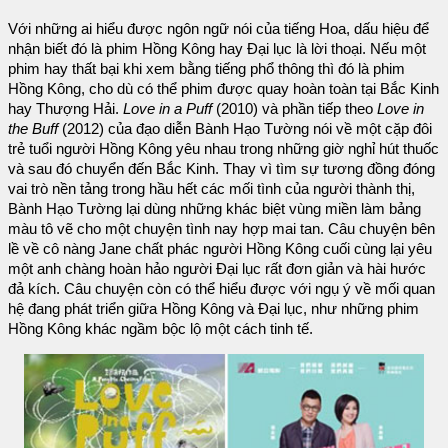
Với những ai hiểu được ngôn ngữ nói của tiếng Hoa, dấu hiệu để
nhận biết đó là phim Hồng Kông hay Đại lục là lời thoại. Nếu một
phim hay thất bại khi xem bằng tiếng phổ thông thì đó là phim
Hồng Kông, cho dù có thể phim được quay hoàn toàn tại Bắc Kinh
hay Thượng Hải.
Love in a Puff
(2010) và phần tiếp theo
Love in
the Buff
(2012) của đạo diễn Bành Hạo Tường nói về một cặp đôi
trẻ tuổi người Hồng Kông yêu nhau trong những giờ nghỉ hút thuốc
và sau đó chuyển đến Bắc Kinh. Thay vì tìm sự tương đồng đóng
vai trò nền tảng trong hầu hết các mối tình của người thành thị,
Bành Hạo Tường lại dùng những khác biệt vùng miền làm bảng
màu tô vẽ cho một chuyện tình nay hợp mai tan. Câu chuyện bên
lề về cô nàng Jane chất phác người Hồng Kông cuối cùng lại yêu
một anh chàng hoàn hảo người Đại lục rất đơn giản và hài hước
đả kích. Câu chuyện còn có thể hiểu được với ngụ ý về mối quan
hệ đang phát triển giữa Hồng Kông và Đại lục, như những phim
Hồng Kông khác ngầm bộc lộ một cách tinh tế.