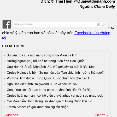
Dịch: © Thái Hiền @Quaivatdienanh.com
Nguồn:
China Daily
Hãy
chia sẻ ý kiến của bạn về bài viết này trên
Facebook của chúng
tôi
+ XEM THÊM
Sự tiến hóa của một nàng công chúa Pixar cá tính
Những người phụ nữ nhỏ bé trong điện ảnh Hàn Quốc
Ống kính Quái vật Điện ảnh:
Sát thủ gợi cảm
ra mắt ở Bắc Kinh
Cruise-Holmes ly hôn: Sự nghiệp của Tom chịu ảnh hưởng thế nào?
Phim hài tình dục ở Trung Quốc: Cuộc chiến với phe bảo thủ
Ngôi sao điện ảnh Hollywood 2012 và sau đó: Ai?
Gong Yoo: kẻ nổi loạn trong phim truyền hình Hàn Quốc
Big
Cruise hoài nghi anh có thể diễn thuyết phục vai ngôi sao nhạc rock
Các đạo diễn Hồng Kông tìm khán giả ở Trung Quốc Đại lục
Emma Stone: 'cô gái khác' của Người Nhện
« Mới hơn
Cũ hơn »