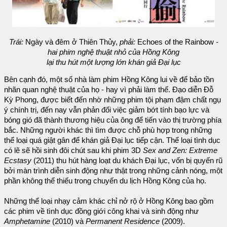
Trái:
Ngày và đêm ở Thiên Thủy,
phải:
Echoes of the Rainbow
-
hai phim nghệ thuật nhỏ của Hồng Kông
lại thu hút một lượng lớn khán giả Đại lục
Bên cạnh đó, một số nhà làm phim Hồng Kông lui về để bảo tồn
nhãn quan nghệ thuật của họ - hay vì phải làm thế. Đạo diễn Đỗ
Kỳ Phong, được biết đến nhờ những phim tội phạm đậm chất ngụ
ý chính trị, đến nay vẫn phản đối việc giảm bớt tính bạo lực và
bóng gió đã thành thương hiệu của ông để tiến vào thị trường phía
bắc. Những người khác thì tìm được chỗ phù hợp trong những
thể loại quá giật gân để khán giả Đại lục tiếp cận. Thể loại tình dục
có lẽ sẽ hồi sinh đôi chút sau khi phim 3D
Sex and Zen: Extreme
Ecstasy
(2011) thu hút hàng loạt du khách Đại lục, vốn bị quyến rũ
bởi màn trình diễn sinh động như thật trong những cảnh nóng, một
phần không thể thiếu trong chuyến du lịch Hồng Kông của họ.
Những thể loại nhạy cảm khác chỉ nở rộ ở Hồng Kông bao gồm
các phim về tình dục đồng giới công khai và sinh động như
Amphetamine
(2010) và
Permanent Residence
(2009).