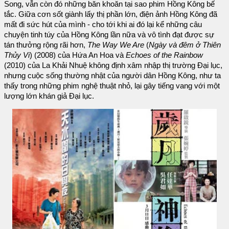
Song, vẫn còn đó những băn khoăn tại sao phim Hồng Kông bế
tắc. Giữa cơn sốt giành lấy thị phần lớn, điện ảnh Hồng Kông đã
mất đi sức hút của mình - cho tới khi ai đó lại kể những câu
chuyện tinh túy của Hồng Kông lần nữa và vô tình đạt được sự
tán thưởng rộng rãi hơn,
The Way We Are
(
Ngày và đêm ở Thiên
Thủy Vi
) (2008) của Hứa An Hoa và
Echoes of the Rainbow
(2010) của La Khải Nhuệ không định xâm nhập thị trường Đại lục,
nhưng cuộc sống thường nhật của người dân Hồng Kông, như ta
thấy trong những phim nghệ thuật nhỏ, lại gây tiếng vang với một
lượng lớn khán giả Đại lục.