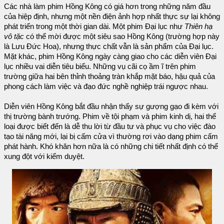
Các nhà làm phim Hồng Kông có giá hơn trong những năm đầu
của hiệp định, nhưng một nền điện ảnh hợp nhất thực sự lại không
phát triển trong một thời gian dài. Một phim Đại lục như
Thiên hạ
vô tặc
có thể mời được một siêu sao Hồng Kông (trường hợp này
là Lưu Đức Hoa), nhưng thực chất vẫn là sản phẩm của Đại lục.
Mặt khác, phim Hồng Kông ngày càng giao cho các diễn viên Đại
lục nhiều vai diễn tiêu biểu. Những vụ cãi cọ ầm ĩ trên phim
trường giữa hai bên thỉnh thoảng tràn khắp mặt báo, hậu quả của
phong cách làm việc và đạo đức nghề nghiệp trái ngược nhau.
Diễn viên Hồng Kông bắt đầu nhận thấy sự gượng gạo đi kèm với
thị trường bành trướng. Phim về tội phạm và phim kinh dị, hai thể
loại được biết đến là dễ thu lời từ đầu tư và phục vụ cho việc đào
tạo tài năng mới, lại bị cấm cửa vì thường rơi vào dạng phim cấm
phát hành. Khó khăn hơn nữa là có những chi tiết nhất định có thể
xung đột với kiểm duyệt.