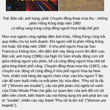
Trái:
Bản sắc anh hùng;
phải:
Chuyện đồng thoại mùa thu
- những
phim Hồng Kông thập niên 1980
có tiếng vang trong cộng đồng người Hoa khắp thế giới
Như mọi ngành công nghiệp điện ảnh khác, Hồng Kông cũng trải
qua nhiều chu kỳ kinh doanh. Khi người viết bị phim Hồng Kông
mê hoặc hồi thập niên 1980 - ở khu phố người Hoa tại San
Francisco không hơn, nền điện ảnh này đang vươn lên đỉnh cao.
Bản sắc anh hùng
(1986) của Ngô Vũ Sâm khuấy động cơn sốt
giữa những người yêu phim, kể cả cộng đồng người Hoa nhỏ bé
giữa lòng thành phố cảng.
Chuyện đồng thoại mùa thu
(1987), câu
chuyện xúc động về cộng đồng ở khu phố người Hoa tại New
York, khiến một hàng dài người chen chúc vào khu người Ý lân
cận để xem buổi chiếu ra mắt phim lúc nửa đêm. “Phụ nữ là rắc
rối” ("Women are trouble"), câu nói phê phán chủ nghĩa sô vanh
của Châu Nhuận Phát che giấu sự quan tâm của anh đối với nữ
diễn viên chính, biến thành câu nói thông dụng khi anh phát âm sai
từ "trouble", khiến câu này thành “Phụ nữ là ấm trà” ("Women are
teapots").