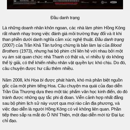
Đầu danh trạng
Là những doanh nhân khôn ngoan, các nhà làm phim Hồng Kông
rất nhanh nhạy trong việc đánh giá môi trường thay đổi và ít khi
than phiền dưới danh nghĩa cảm xúc nghệ thuật.
Đầu danh trạng
(2007) của Trần Khả Tân tưởng chừng là bản làm lại của
Blood
Brothers
(1973), nhưng hai bộ phim chỉ liên hệ với nhau bởi một
vụ ám sát quan chức nhà Thanh có thật và, vì nhiều lý do không
thể lý giải, có thể khiến nhiều nhân vật quyền lực khó chịu. Do đó,
câu chuyện được hư cấu thêm nhiều.
Năm 2008, khi
Họa bì
được phát hành, khó mà phân biệt nguồn
gốc của một phim tiếng Hoa. Câu chuyện ma quái của đạo diễn
Trần Gia Thượng dựa theo một tác phẩm văn học kinh điển, do đó
tránh được những quy tắc phi dị đoan. Viễn cảnh hợp nhất đằng
sau bộ phim lịch sử này vượt qua mọi rào cản địa phương, và
việc đạo diễn là người Hồng Kông có vẻ không liên quan. Phần
tiếp theo sắp ra mắt do Ô Nhĩ Thiện, một đạo diễn mới từ Đại lục
chỉ đạo.