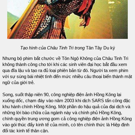
Tạo hình của Châu Tinh Trì trong
Tân Tây Du ký
Nhưng bộ phim bắt chước về Tôn Ngộ Không của Châu Tinh Trì
không thành công cho tới khi các sinh viên đại học bắt đầu xem
qua đĩa lậu và tạo ra đủ loại phiên bản từ đó. Người ta xem phim
với sự sùng bái nhiệt tình đến mức nhiều câu thoại biến thành mật
ngữ của giới trẻ.
Song, suốt thập niên 90, công nghiệp điện ảnh Hồng Kông lại
xuống dốc, chạm đáy vào năm 2003 khi dịch SARS tấn công đặc
khu hành chính Hồng Kông. Một phần do hậu quả của đại dịch và
những lời bào chữa của ngành này và chính phủ Hồng Kông,
chính quyền trung ương gom cả công nghiệp điện ảnh Hồng Kông
vào gói thúc đẩy kinh tế của mình, có tên chính thức là Hiệp định
đối tác kinh tế thân cận.