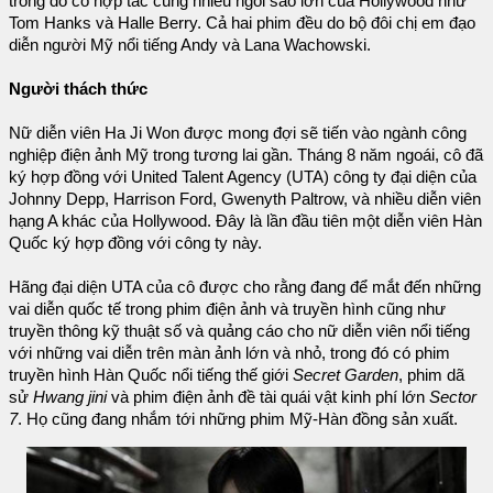
trong đó cô hợp tác cùng nhiều ngôi sao lớn của Hollywood như
Tom Hanks và Halle Berry. Cả hai phim đều do bộ đôi chị em đạo
diễn người Mỹ nổi tiếng Andy và Lana Wachowski.
Người thách thức
Nữ diễn viên Ha Ji Won được mong đợi sẽ tiến vào ngành công
nghiệp điện ảnh Mỹ trong tương lai gần. Tháng 8 năm ngoái, cô đã
ký hợp đồng với United Talent Agency (UTA) công ty đại diện của
Johnny Depp, Harrison Ford, Gwenyth Paltrow, và nhiều diễn viên
hạng A khác của Hollywood. Đây là lần đầu tiên một diễn viên Hàn
Quốc ký hợp đồng với công ty này.
Hãng đại diện UTA của cô được cho rằng đang để mắt đến những
vai diễn quốc tế trong phim điện ảnh và truyền hình cũng như
truyền thông kỹ thuật số và quảng cáo cho nữ diễn viên nổi tiếng
với những vai diễn trên màn ảnh lớn và nhỏ, trong đó có phim
truyền hình Hàn Quốc nổi tiếng thế giới
Secret Garden
, phim dã
sử
Hwang jini
và phim điện ảnh đề tài quái vật kinh phí lớn
Sector
7
. Họ cũng đang nhắm tới những phim Mỹ-Hàn đồng sản xuất.