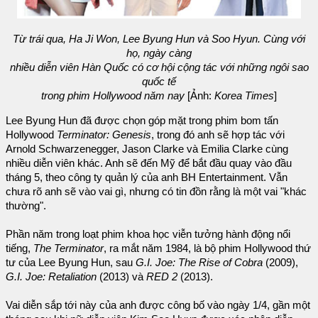
Từ trái qua, Ha Ji Won, Lee Byung Hun và Soo Hyun. Cùng với
họ, ngày càng
nhiều diễn viên Hàn Quốc có cơ hội cộng tác với những ngôi sao
quốc tế
trong phim Hollywood năm nay
[Ảnh:
Korea Times
]
Lee Byung Hun đã được chọn góp mặt trong phim bom tấn
Hollywood
Terminator: Genesis
, trong đó anh sẽ hợp tác với
Arnold Schwarzenegger, Jason Clarke và Emilia Clarke cùng
nhiều diễn viên khác. Anh sẽ đến Mỹ để bắt đầu quay vào đầu
tháng 5, theo công ty quản lý của anh BH Entertainment. Vẫn
chưa rõ anh sẽ vào vai gì, nhưng có tin đồn rằng là một vai "khác
thường".
Phần năm trong loạt phim khoa học viễn tưởng hành động nổi
tiếng,
The Terminator
, ra mắt năm 1984, là bộ phim Hollywood thứ
tư của Lee Byung Hun, sau
G.I. Joe: The Rise of Cobra
(2009),
G.I. Joe: Retaliation
(2013) và
RED 2
(2013).
Vai diễn sắp tới này của anh được công bố vào ngày 1/4, gần một