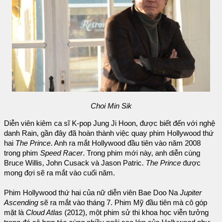
Choi Min Sik
Diễn viên kiêm ca sĩ K-pop Jung Ji Hoon, được biết đến với nghệ
danh Rain, gần đây đã hoàn thành việc quay phim Hollywood thứ
hai
The Prince
. Anh ra mắt Hollywood đầu tiên vào năm 2008
trong phim
Speed Racer
. Trong phim mới này, anh diễn cùng
Bruce Willis, John Cusack và Jason Patric.
The Prince
được
mong đợi sẽ ra mắt vào cuối năm.
Phim Hollywood thứ hai của nữ diễn viên Bae Doo Na
Jupiter
Ascending
sẽ ra mắt vào tháng 7. Phim Mỹ đầu tiên mà cô góp
mặt là
Cloud Atlas
(2012), một phim sử thi khoa học viễn tưởng