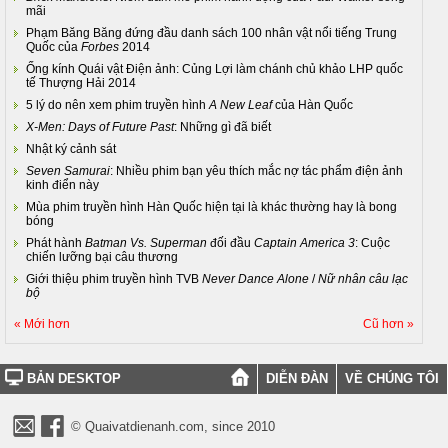
mãi
Phạm Băng Băng đứng đầu danh sách 100 nhân vật nổi tiếng Trung
Quốc của
Forbes
2014
Ống kính Quái vật Điện ảnh: Củng Lợi làm chánh chủ khảo LHP quốc
tế Thượng Hải 2014
5 lý do nên xem phim truyền hình
A New Leaf
của Hàn Quốc
X-Men: Days of Future Past
: Những gì đã biết
Nhật ký cảnh sát
Seven Samurai
: Nhiều phim bạn yêu thích mắc nợ tác phẩm điện ảnh
kinh điển này
Mùa phim truyền hình Hàn Quốc hiện tại là khác thường hay là bong
bóng
Phát hành
Batman Vs. Superman
đối đầu
Captain America 3
: Cuộc
chiến lưỡng bại câu thương
Giới thiệu phim truyền hình TVB
Never Dance Alone
/
Nữ nhân câu lạc
bộ
« Mới hơn
Cũ hơn »
BẢN DESKTOP
DIỄN ĐÀN
VỀ CHÚNG TÔI
© Quaivatdienanh.com, since 2010