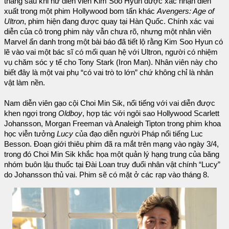
tháng sau khi nữ diễn viên Kim Soo Hyun được xác nhận diễn
xuất trong một phim Hollywood bom tấn khác
Avengers: Age of
Ultron
, phim hiện đang được quay tại Hàn Quốc. Chính xác vai
diễn của cô trong phim này vẫn chưa rõ, nhưng một nhân viên
Marvel ẩn danh trong một bài báo đã tiết lộ rằng Kim Soo Hyun có
lẽ vào vai một bác sĩ có mối quan hệ với Ultron, người có nhiệm
vụ chăm sóc y tế cho Tony Stark (Iron Man). Nhân viên này cho
biết đây là một vai phụ “có vai trò to lớn” chứ không chỉ là nhân
vật làm nền.
Nam diễn viên gạo cội Choi Min Sik, nổi tiếng với vai diễn được
khen ngợi trong
Oldboy
, hợp tác với ngôi sao Hollywood Scarlett
Johansson, Morgan Freeman và Analeigh Tipton trong phim khoa
học viễn tưởng
Lucy
của đạo diễn người Pháp nổi tiếng Luc
Besson. Đoạn giới thiêu phim đã ra mắt trên mạng vào ngày 3/4,
trong đó Choi Min Sik khắc họa một quản lý hạng trung của băng
nhóm buôn lậu thuốc tại Đài Loan truy đuổi nhân vật chính “Lucy”
do Johansson thủ vai. Phim sẽ có mặt ở các rạp vào tháng 8.