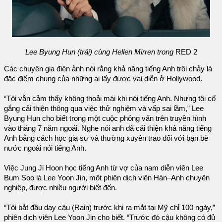
Lee Byung Hun (trái) cùng Hellen Mirren trong
RED 2
Các chuyên gia điện ảnh nói rằng khả năng tiếng Anh trôi chảy là
đặc điểm chung của những ai lấy được vai diễn ở Hollywood.
“Tôi vẫn cảm thấy không thoải mái khi nói tiếng Anh. Nhưng tôi cố
gắng cải thiện thông qua việc thử nghiệm và vấp sai lầm,” Lee
Byung Hun cho biết trong một cuộc phỏng vấn trên truyền hình
vào tháng 7 năm ngoái. Nghe nói anh đã cải thiện khả năng tiếng
Anh bằng cách học gia sư và thường xuyên trao đổi với bạn bè
nước ngoài nói tiếng Anh.
Việc Jung Ji Hoon học tiếng Anh từ vợ của nam diễn viên Lee
Bum Soo là Lee Yoon Jin, một phiên dịch viên Hàn–Anh chuyên
nghiệp, được nhiều người biết đến.
“Tôi bắt đầu dạy cậu (Rain) trước khi ra mắt tại Mỹ chỉ 100 ngày,”
phiên dịch viên Lee Yoon Jin cho biết. “Trước đó cậu không có đủ