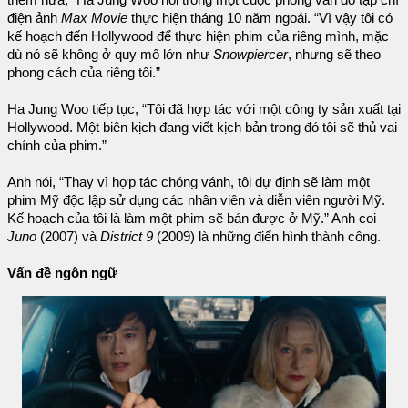
thêm nữa,” Ha Jung Woo nói trong một cuộc phỏng vấn do tạp chí
điện ảnh
Max Movie
thực hiện tháng 10 năm ngoái. “Vì vậy tôi có
kế hoạch đến Hollywood để thực hiện phim của riêng mình, mặc
dù nó sẽ không ở quy mô lớn như
Snowpiercer
, nhưng sẽ theo
phong cách của riêng tôi.”
Ha Jung Woo tiếp tục, “Tôi đã hợp tác với một công ty sản xuất tại
Hollywood. Một biên kịch đang viết kịch bản trong đó tôi sẽ thủ vai
chính của phim.”
Anh nói, “Thay vì hợp tác chóng vánh, tôi dự định sẽ làm một
phim Mỹ độc lập sử dụng các nhân viên và diễn viên người Mỹ.
Kế hoạch của tôi là làm một phim sẽ bán được ở Mỹ.” Anh coi
Juno
(2007) và
District 9
(2009) là những điển hình thành công.
Vấn đề ngôn ngữ