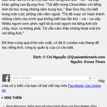
khác giống Lee Byung Hun. “Tôi diễn trong
Cloud Atlas
với tiếng
Anh tôi học trong những năm trung học,” Bae Doo Na cho biết
trong một cuộc phỏng vấn năm ngoái. “Tôi đã xoay xở hoàn thành
những cảnh của mình qua không biết bao lần thử – và – va vấp.
Nhiều người xem phim nghĩ tôi là một người nói tiếng Anh trôi
chảy, thực ra không phải. Tôi vẫn cảm thấy không thoải mái khi
nói tiếng Anh.”
Để theo cùng quá trình sản xuất, cô đã ở London sáu tháng để
học tiếng Anh, công ty quản lý của cô cho biết.
Dịch: © Chi Nguyễn @Quaivatdienanh.com
Nguồn:
Korea Times
Hãy
chia sẻ ý kiến của bạn về bài viết này trên
Facebook của chúng
tôi
+ XEM THÊM
Brick Mansions
: Niềm đam mê phim hành động của Paul Walker sống