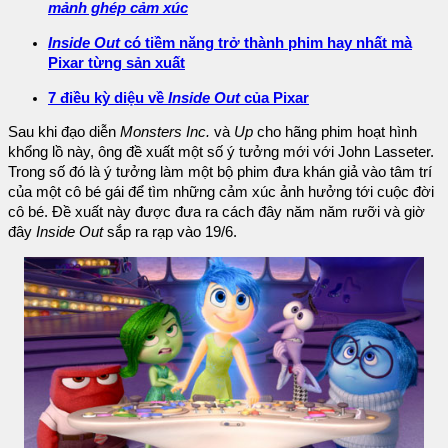
mảnh ghép cảm xúc
Inside Out
có tiềm năng trở thành phim hay nhất mà
Pixar từng sản xuất
7 điều kỳ diệu về
Inside Out
của Pixar
Sau khi đạo diễn
Monsters Inc.
và
Up
cho hãng phim hoạt hình
khổng lồ này, ông đề xuất một số ý tưởng mới với John Lasseter.
Trong số đó là ý tưởng làm một bộ phim đưa khán giả vào tâm trí
của một cô bé gái để tìm những cảm xúc ảnh hưởng tới cuộc đời
cô bé. Đề xuất này được đưa ra cách đây năm năm rưỡi và giờ
đây
Inside Out
sắp ra rạp vào 19/6.