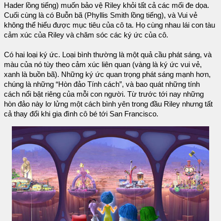
Hader lồng tiếng) muốn bảo vệ Riley khỏi tất cả các mối đe dọa.
Cuối cùng là có Buỗn bã (Phyllis Smith lồng tiếng), và Vui vẻ
không thể hiểu được mục tiêu của cô ta. Họ cùng nhau lái con tàu
cảm xúc của Riley và chăm sóc các ký ức của cô.
Có hai loại ký ức. Loại bình thường là một quả cầu phát sáng, và
màu của nó tùy theo cảm xúc liên quan (vàng là ký ức vui vẻ,
xanh là buồn bã). Những ký ức quan trọng phát sáng mạnh hơn,
chúng là những “Hòn đảo Tính cách”, và bao quát những tính
cách nổi bật riêng của mỗi con người. Từ trước tới nay những
hòn đảo này lơ lửng một cách bình yên trong đầu Riley nhưng tất
cả thay đổi khi gia đình cô bé tới San Francisco.