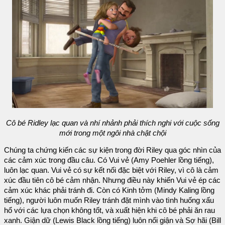
Cô bé Ridley lạc quan và nhí nhảnh phải thích nghi với cuộc sống
mới trong một ngôi nhà chật chội
Chúng ta chứng kiến các sự kiện trong đời Riley qua góc nhìn của
các cảm xúc trong đầu câu. Có Vui vẻ (Amy Poehler lồng tiếng),
luôn lạc quan. Vui vẻ có sự kết nối đặc biệt với Riley, vì cô là cảm
xúc đầu tiên cô bé cảm nhận. Nhưng điều này khiến Vui vẻ ép các
cảm xúc khác phải tránh đi. Còn có Kinh tởm (Mindy Kaling lồng
tiếng), người luôn muốn Riley tránh đặt mình vào tình huống xấu
hổ với các lựa chọn không tốt, và xuất hiện khi cô bé phải ăn rau
xanh. Giận dữ (Lewis Black lồng tiếng) luôn nổi giận và Sợ hãi (Bill