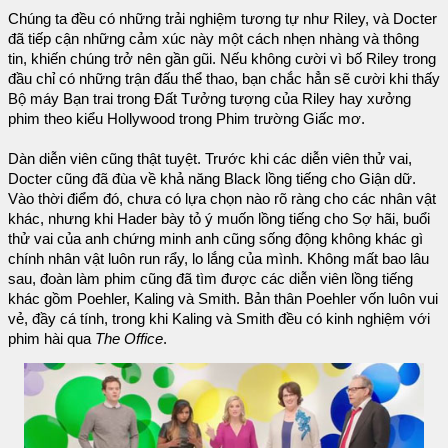
Chúng ta đều có những trải nghiệm tương tự như Riley, và Docter
đã tiếp cận những cảm xúc này một cách nhẹn nhàng và thông
tin, khiến chúng trở nên gần gũi. Nếu không cười vì bố Riley trong
đầu chỉ có những trận đấu thể thao, bạn chắc hẳn sẽ cười khi thấy
Bộ máy Bạn trai trong Đất Tưởng tượng của Riley hay xưởng
phim theo kiểu Hollywood trong Phim trường Giấc mơ.
Dàn diễn viên cũng thật tuyệt. Trước khi các diễn viên thử vai,
Docter cũng đã đùa về khả năng Black lồng tiếng cho Giận dữ.
Vào thời điểm đó, chưa có lựa chọn nào rõ ràng cho các nhân vật
khác, nhưng khi Hader bày tỏ ý muốn lồng tiếng cho Sợ hãi, buổi
thử vai của anh chứng minh anh cũng sống động không khác gì
chính nhân vật luôn run rẩy, lo lắng của mình. Không mất bao lâu
sau, đoàn làm phim cũng đã tìm được các diễn viên lồng tiếng
khác gồm Poehler, Kaling và Smith. Bản thân Poehler vốn luôn vui
vẻ, đầy cá tính, trong khi Kaling và Smith đều có kinh nghiệm với
phim hài qua
The Office
.