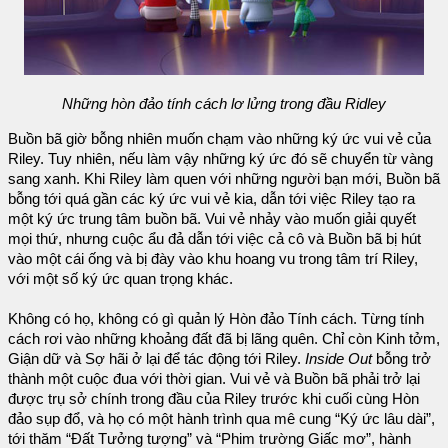
Những hòn đảo tính cách lơ lửng trong đầu Ridley
Buồn bã giờ bỗng nhiên muốn chạm vào những ký ức vui vẻ của
Riley. Tuy nhiên, nếu làm vậy những ký ức đó sẽ chuyển từ vàng
sang xanh. Khi Riley làm quen với những người bạn mới, Buồn bã
bỗng tới quá gần các ký ức vui vẻ kia, dẫn tới việc Riley tạo ra
một ký ức trung tâm buồn bã. Vui vẻ nhảy vào muốn giải quyết
mọi thứ, nhưng cuộc ẩu đả dẫn tới việc cả cô và Buồn bã bị hút
vào một cái ống và bị đày vào khu hoang vu trong tâm trí Riley,
với một số ký ức quan trọng khác.
Không có họ, không có gì quản lý Hòn đảo Tính cách. Từng tính
cách rơi vào những khoảng đất đã bị lãng quên. Chỉ còn Kinh tởm,
Giận dữ và Sợ hãi ở lại để tác động tới Riley.
Inside Out
bỗng trở
thành một cuộc đua với thời gian. Vui vẻ và Buồn bã phải trở lại
được trụ sở chính trong đầu của Riley trước khi cuối cùng Hòn
đảo sụp đổ, và họ có một hành trình qua mê cung “Ký ức lâu dài”,
tới thăm “Đất Tưởng tượng” và “Phim trường Giấc mơ”, hành