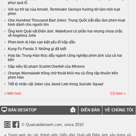
phục quá lộ
Với sự trở lại của Arnold,
Terminator Genisys
hướng tới làm mới loạt
phim
One Hundred Thousand Bad Jokes
: Trung Quốc bắt đầu làm phim hoạt
hình dành cho người lớn
Ống kính Quái vật Điện ảnh:
Maleficent
có phần hai nhưng chưa chắc
về Angelina Jolie
Phim kinh dị Hàn cạn kiệt yếu tố hấp dẫn
Kung Fu Panda 3
: Những gì đã biết
Hợp tác Trung-Hàn thúc đẩy ngành công nghiệp phim ảnh của cả hai
bên
Gặp siêu tội phạm Scarlet Overkill của
Minions
Orange Marmalade
trông chờ thoát khỏi ma cà rồng rập khuôn trên
phim Hàn
Tiết lộ nhân vật Joker của Jared Leto trong
Suicide Squad
« Mới hơn
Cũ hơn »
BẢN DESKTOP
DIỄN ĐÀN
VỀ CHÚNG TÔI
© Quaivatdienanh.com, since 2010
» Trang web do các thành viên Diễn đàn Quái vật Điện ảnh xây dựng và