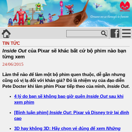
TIN TỨC
Inside Out
của Pixar sẽ khác bất cứ bộ phim nào bạn
từng xem
24/06/2015
Làm thế nào để làm một bộ phim quen thuộc, dễ gần nhưng
cũng có vị lạ đối với khán giả? Đó là nhiệm vụ của đạo diễn
Pete Docter khi làm phim Pixar tiếp theo của mình,
Inside Out
.
4 lý do bạn sẽ không bao giờ quên
Inside Out
sau khi
xem phim
[Bình luận phim]
Inside Out
: Pixar và Disney trở lại đỉnh
cao
3D hay không 3D: Hãy chọn vé đúng để xem
Những