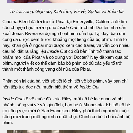
Từ trái sang: Giận dữ, Kinh tởm, Vui vẻ, Sợ hãi và Buồn bã
Cinema Blend đã tới trụ sở Pixar tại Emeryville, California để tìm
câu chuyện hậu trường cho
Inside Out
từ chính Docter, nhà sản
xuất Jonas Rivera và đội ngũ hoạt hình của họ. Tại đây, báo chí
cũng đã được xem trước khoảng một tiếng của bộ phim. Tính tới
nay, khán giả ở ngoài mới được xem các trailer, và vẫn còn nhiều
câu hỏi đặt ra rằng liệu
Inside Out
có đủ bản lĩnh trở thành tác
phẩm mới của Pixar và có xứng với Docter? Nay đã xem qua bộ
phim, người viết có thể đảm bảo bộ phim có đủ các yếu tố trở
thành một thành công vang dội nữa của Pixar.
Phần còn lại của bài viết sẽ tiết lộ chi tiết về bộ phim, vậy bạn chỉ
nên tiếp tục đọc nếu muốn biết thêm về
Inside Out
!
Inside Out
kể về cuộc đời của Riley, một cô bé lạc quan và nhí
nhảnh, sống vui vẻ với gia đình, bạn bè ở Minnesota. Khi bố cô bé
có công việc mới ở San Francisco, Riley phải thích nghi với cuộc
sống mới trong một ngôi nhà chật chội. Chính cô bé là bối cảnh bộ
phim.