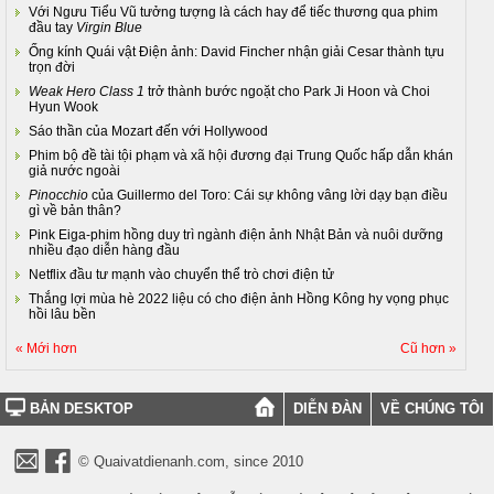
Với Ngưu Tiểu Vũ tưởng tượng là cách hay để tiếc thương qua phim
đầu tay
Virgin Blue
Ống kính Quái vật Điện ảnh: David Fincher nhận giải Cesar thành tựu
trọn đời
Weak Hero Class 1
trở thành bước ngoặt cho Park Ji Hoon và Choi
Hyun Wook
Sáo thần của Mozart đến với Hollywood
Phim bộ đề tài tội phạm và xã hội đương đại Trung Quốc hấp dẫn khán
giả nước ngoài
Pinocchio
của Guillermo del Toro: Cái sự không vâng lời dạy bạn điều
gì về bản thân?
Pink Eiga-phim hồng duy trì ngành điện ảnh Nhật Bản và nuôi dưỡng
nhiều đạo diễn hàng đầu
Netflix đầu tư mạnh vào chuyển thể trò chơi điện tử
Thắng lợi mùa hè 2022 liệu có cho điện ảnh Hồng Kông hy vọng phục
hồi lâu bền
« Mới hơn
Cũ hơn »
BẢN DESKTOP
DIỄN ĐÀN
VỀ CHÚNG TÔI
© Quaivatdienanh.com, since 2010