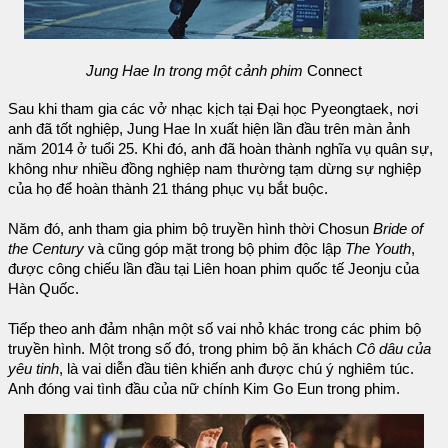
Jung Hae In trong một cảnh phim
Connect
Sau khi tham gia các vở nhạc kịch tại Đại học Pyeongtaek, nơi
anh đã tốt nghiệp, Jung Hae In xuất hiện lần đầu trên màn ảnh
năm 2014 ở tuổi 25. Khi đó, anh đã hoàn thành nghĩa vụ quân sự,
không như nhiều đồng nghiệp nam thường tạm dừng sự nghiệp
của họ để hoàn thành 21 tháng phục vụ bắt buộc.
Năm đó, anh tham gia phim bộ truyền hình thời Chosun
Bride of
the Century
và cũng góp mặt trong bộ phim độc lập
The Youth
,
được công chiếu lần đầu tại Liên hoan phim quốc tế Jeonju của
Hàn Quốc.
Tiếp theo anh đảm nhận một số vai nhỏ khác trong các phim bộ
truyền hình. Một trong số đó, trong phim bộ ăn khách
Cô dâu của
yêu tinh
, là vai diễn đầu tiên khiến anh được chú ý nghiêm túc.
Anh đóng vai tình đầu của nữ chính Kim Go Eun trong phim.