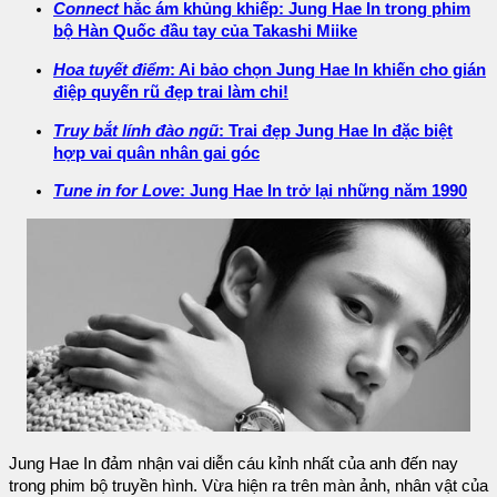
Connect
hắc ám khủng khiếp: Jung Hae In trong phim
bộ Hàn Quốc đầu tay của Takashi Miike
Hoa tuyết điểm
: Ai bảo chọn Jung Hae In khiến cho gián
điệp quyến rũ đẹp trai làm chi!
Truy bắt lính đào ngũ
: Trai đẹp Jung Hae In đặc biệt
hợp vai quân nhân gai góc
Tune in for Love
: Jung Hae In trở lại những năm 1990
Jung Hae In đảm nhận vai diễn cáu kỉnh nhất của anh đến nay
trong phim bộ truyền hình. Vừa hiện ra trên màn ảnh, nhân vật của