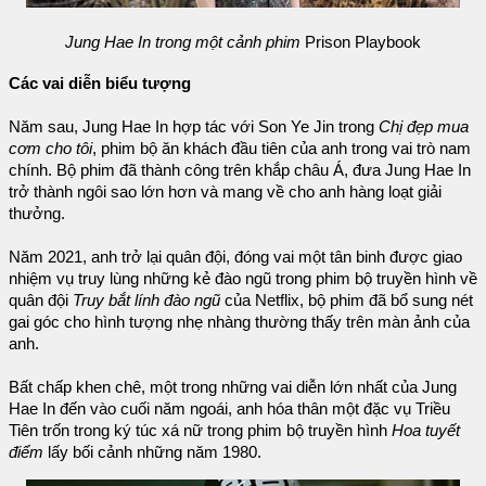
Jung Hae In trong một cảnh phim
Prison Playbook
Các vai diễn biểu tượng
Năm sau, Jung Hae In hợp tác với Son Ye Jin trong
Chị đẹp mua
cơm cho tôi
, phim bộ ăn khách đầu tiên của anh trong vai trò nam
chính. Bộ phim đã thành công trên khắp châu Á, đưa Jung Hae In
trở thành ngôi sao lớn hơn và mang về cho anh hàng loạt giải
thưởng.
Năm 2021, anh trở lại quân đội, đóng vai một tân binh được giao
nhiệm vụ truy lùng những kẻ đào ngũ trong phim bộ truyền hình về
quân đội
Truy bắt lính đào ngũ
của Netflix, bộ phim đã bổ sung nét
gai góc cho hình tượng nhẹ nhàng thường thấy trên màn ảnh của
anh.
Bất chấp khen chê, một trong những vai diễn lớn nhất của Jung
Hae In đến vào cuối năm ngoái, anh hóa thân một đặc vụ Triều
Tiên trốn trong ký túc xá nữ trong phim bộ truyền hình
Hoa tuyết
điểm
lấy bối cảnh những năm 1980.