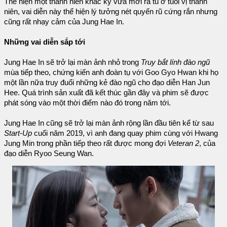
Thể hiện một thanh niên khắc kỷ vừa mới ra tù ở tuổi vị thành
niên, vai diễn này thể hiện lý tưởng nét quyến rũ cứng rắn nhưng
cũng rất nhạy cảm của Jung Hae In.
Những vai diễn sắp tới
Jung Hae In sẽ trở lại màn ảnh nhỏ trong
Truy bắt lính đào ngũ
mùa tiếp theo, chứng kiến anh đoàn tụ với Goo Gyo Hwan khi họ
một lần nữa truy đuổi những kẻ đào ngũ cho đạo diễn Han Jun
Hee. Quá trình sản xuất đã kết thúc gần đây và phim sẽ được
phát sóng vào một thời điểm nào đó trong năm tới.
Jung Hae In cũng sẽ trở lại màn ảnh rộng lần đầu tiên kể từ sau
Start-Up
cuối năm 2019, vì anh đang quay phim cùng với Hwang
Jung Min trong phần tiếp theo rất được mong đợi
Veteran 2
, của
đạo diễn Ryoo Seung Wan.