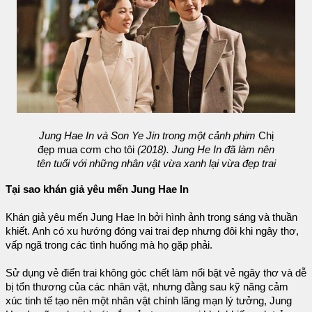
Jung Hae In và Son Ye Jin trong một cảnh phim
Chị
đẹp mua cơm cho tôi
(2018). Jung He In đã làm nên
tên tuổi với những nhân vật vừa xanh lại vừa đẹp trai
Tại sao khán giả yêu mến Jung Hae In
Khán giả yêu mến Jung Hae In bởi hình ảnh trong sáng và thuần
khiết. Anh có xu hướng đóng vai trai đẹp nhưng đôi khi ngây thơ,
vấp ngã trong các tình huống mà họ gặp phải.
Sử dụng vẻ điển trai không góc chết làm nổi bật vẻ ngây thơ và dễ
bị tổn thương của các nhân vật, nhưng đằng sau kỹ năng cảm
xúc tinh tế tạo nên một nhân vật chính lãng mạn lý tưởng, Jung