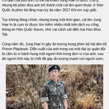
Cô dâu của yêu tinh
có thể đã khiến Jung Hae In được chú ý,
nhưng bộ phim đưa anh trở thành một cái tên quen thuộc ở Hàn
Quốc là phim bộ lãng mạn kỳ ảo năm 2017
Khi em say giấc
.
Tuy không đóng chính, nhưng trong một thời gian, cái tên Jung
Hae In là cụm từ được tìm kiếm nhiều nhất trên dịch vụ cổng
thông tin Hàn Quốc Naver, nhờ vai cảnh sát điển trai Han Woo
Tak.
Cùng năm đó, Jung Hae In gây ấn tượng trong phim bộ hài đen tối
Prison Playbook
. Diễn xuất của anh trong vai một đại úy quân đội
bị cầm tù vì hành hung một người lính trong đơn vị của anh, sau
đó người lính này bị chết đã gây ấn tượng mạnh với người xem.