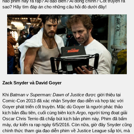
nào phim này ra rạp? Ai đạo diễn? Ai đóng chính? Cốt truyện ra
sao? Hãy tìm đáp án cho những câu hỏi đó dưới đây!
Zack Snyder và David Goyer
Khi
Batman v Superman: Dawn of Justice
được giới thiệu tại
Comic-Con 2013 đã xác nhận Snyder đạo diễn và hợp tác với
Goyer phát triển cốt truyện. Mặc dù Goyer là người phác thảo
kịch bản đầu tiên, cuối cùng biên kịch
Argo
, người từng đoạt giải
Oscar Chris Terrio đã chấp bút kịch bản phim này. Phim đã bấm
máy, dự kiến ra rạp ngày 6/5/2016. Còn nữa, giờ đây Snyder cũng
chính thức tham gia đạo diễn phim về Justice League sắp tới, mà