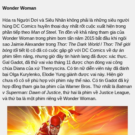
Wonder Woman
Hóa ra Người Dơi và Siêu Nhân không phải là những siêu người
hùng DC Comics huyền thoại duy nhất rốt cuộc xuất hiện trong
phần tiếp theo
Man of Steel
. Tin đồn về khả năng tham gia của
Wonder Woman trong phim bom tấn năm 2015 bắt đầu khi ngôi
sao Jaimie Alexander trong
Thor: The Dark World
/
Thor: Thế giới
bóng tối
tiết lộ cô đã có cuộc gặp gỡ với DC Comics về dự án
phim tiềm năng, nhưng giờ đây tin hành lang đã được xác thực.
Gal Gadot, đã thử vai vào tháng 11 được chọn đóng vai công
chúa Diana của xứ Themyscira. Có tin nữ diễn viên này đã đánh
bại Olga Kurylenko, Elodie Yung giành được vai này. Hiện giờ
chưa rõ cô sẽ phù hợp với phim này thế nào. Có tin Gadot đã ký
hợp đồng tham gia ba phim của Warner Bros. Thứ nhất là
Batman
v Superman: Dawn of Justice
, thứ hai là phim về Justice League,
và thứ ba là một phim riêng về Wonder Woman.