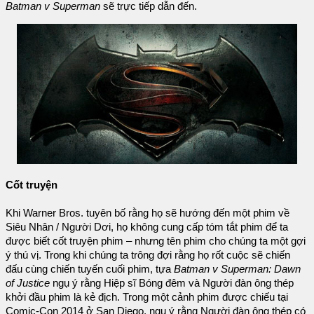
Batman v Superman
sẽ trực tiếp dẫn đến.
Cốt truyện
Khi Warner Bros. tuyên bố rằng họ sẽ hướng đến một phim về
Siêu Nhân / Người Dơi, họ không cung cấp tóm tắt phim để ta
được biết cốt truyện phim – nhưng tên phim cho chúng ta một gợi
ý thú vị. Trong khi chúng ta trông đợi rằng họ rốt cuộc sẽ chiến
đấu cùng chiến tuyến cuối phim, tựa
Batman v Superman: Dawn
of Justice
ngụ ý rằng Hiệp sĩ Bóng đêm và Người đàn ông thép
khởi đầu phim là kẻ địch. Trong một cảnh phim được chiếu tại
Comic-Con 2014 ở San Diego, ngụ ý rằng Người đàn ông thép có