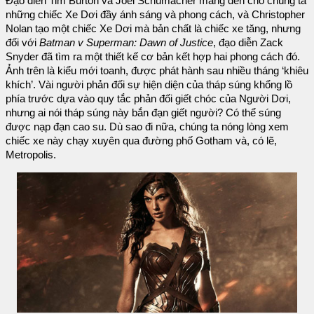
Đạo diễn Tim Burton và Joel Schumacher mang đến cho chúng ta
những chiếc Xe Dơi đầy ánh sáng và phong cách, và Christopher
Nolan tạo một chiếc Xe Dơi mà bản chất là chiếc xe tăng, nhưng
đối với
Batman v Superman: Dawn of Justice
, đạo diễn Zack
Snyder đã tìm ra một thiết kế cơ bản kết hợp hai phong cách đó.
Ảnh trên là kiểu mới toanh, được phát hành sau nhiều tháng ‘khiêu
khích’. Vài người phản đối sự hiện diện của tháp súng khổng lồ
phía trước dựa vào quy tắc phản đối giết chóc của Người Dơi,
nhưng ai nói tháp súng này bắn đạn giết người? Có thể súng
được nạp đạn cao su. Dù sao đi nữa, chúng ta nóng lòng xem
chiếc xe này chạy xuyên qua đường phố Gotham và, có lẽ,
Metropolis.