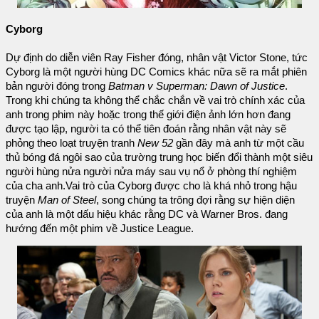
Cyborg
Dự định do diễn viên Ray Fisher đóng, nhân vật Victor Stone, tức
Cyborg là một người hùng DC Comics khác nữa sẽ ra mắt phiên
bản người đóng trong
Batman v Superman: Dawn of Justice
.
Trong khi chúng ta không thể chắc chắn về vai trò chính xác của
anh trong phim này hoặc trong thế giới điện ảnh lớn hơn đang
được tạo lập, người ta có thể tiên đoán rằng nhân vật này sẽ
phỏng theo loạt truyện tranh
New 52
gần đây mà anh từ một cầu
thủ bóng đá ngôi sao của trường trung học biến đổi thành một siêu
người hùng nửa người nửa máy sau vụ nổ ở phòng thí nghiệm
của cha anh.Vai trò của Cyborg được cho là khá nhỏ trong hậu
truyện
Man of Steel
, song chúng ta trông đợi rằng sự hiện diện
của anh là một dấu hiệu khác rằng DC và Warner Bros. đang
hướng đến một phim về Justice League.