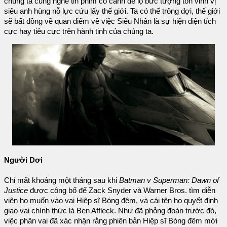
chúng ta cũng nghe tin phim có cảnh để lộ bức tượng tôn vinh vị
siêu anh hùng nỗ lực cứu lấy thế giới. Ta có thể trông đợi, thế giới
sẽ bất đồng về quan điểm về việc Siêu Nhân là sự hiện diện tích
cực hay tiêu cực trên hành tinh của chúng ta.
Người Dơi
Chỉ mất khoảng một tháng sau khi
Batman v Superman: Dawn of
Justice
được công bố để Zack Snyder và Warner Bros. tìm diễn
viên họ muốn vào vai Hiệp sĩ Bóng đêm, và cái tên họ quyết định
giao vai chính thức là Ben Affleck. Như đã phỏng đoán trước đó,
việc phân vai đã xác nhận rằng phiên bản Hiệp sĩ Bóng đêm mới