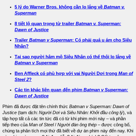
5 lý do Warner Bros. không cần lo lắng về
Batman v.
Superman
8 tiết lộ quan trọng từ trailer
Batman v. Superman:
Dawn of Justice
Trailer
Batman v Superman
: Có phải quá u ám cho Siêu
Nhân?
Tại sao người hâm mộ Siêu Nhân có thể thôi lo lắng về
Batman v Superman
Ben Affleck có phù hợp với vai Người Dơi trong
Man of
Steel 2
?
Các tin khác liên quan đến phim
Batman v Superman:
Dawn of Justice
Phim đã được đặt tên chính thức
Batman v Superman: Dawn of
Justice
(tạm dịch:
Người Dơi và Siêu Nhân: Khởi đầu công lý
), và
tập hợp tất cả các tin tức đã có từ khi phim mới này – và phần
tiếp theo của
Man of Steel
/
Người đàn ông thép
– được công bố,
chúng ta phân tích mọi thứ đã biết về dự án phim này đến nay. Khi