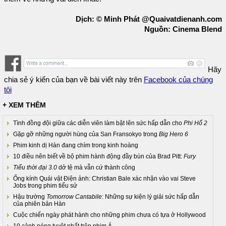
Dịch: © Minh Phát @Quaivatdienanh.com
Nguồn: Cinema Blend
Hãy
chia sẻ ý kiến của bạn về bài viết này trên
Facebook của chúng
tôi
+ XEM THÊM
Tình đồng đội giữa các diễn viên làm bật lên sức hấp dẫn cho
Phi Hổ 2
Gặp gỡ những người hùng của San Fransokyo trong
Big Hero 6
Phim kinh dị Hàn đang chìm trong kinh hoàng
10 điều nên biết về bộ phim hành động đầy bùn của Brad Pitt:
Fury
Tiểu thời đại 3.0
dở tệ mà vẫn cứ thành công
Ống kính Quái vật Điện ảnh: Christian Bale xác nhận vào vai Steve
Jobs trong phim tiểu sử
Hậu trường
Tomorrow Cantabile
: Những sự kiện lý giải sức hấp dẫn
của phiên bản Hàn
Cuộc chiến ngày phát hành cho những phim chưa có tựa ở Hollywood