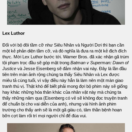
Lex Luthor
Đối với bộ đôi tầm cỡ như Siêu Nhân và Người Dơi thì bạn cần
một kẻ phản diện tầm cỡ, và đó nghĩa là đưa ra một kẻ địch đích
thực. Mời Lex Luthor bước tới. Warner Bros. đã xác nhận gã trùm
tội phạm trọc đầu sẽ góp mặt trong
Batman v Superman: Dawn of
Justice
và Jesse Eisenberg sẽ đảm nhận vai này. Đây là lần đầu
tiên trên màn ảnh rộng chúng ta thấy Siêu Nhân và Lex được
miêu tả cùng tuổi, vì vậy điều này hẳn là làm nên một màn giao
tranh thú vị. Thật khó để biết phải mong đợi bộ phim này sẽ giống
hay khác những hóa thân khác của nhân vật này mà chúng ta
thấy những năm qua (Eisenberg có vẻ sẽ không đọc truyện tranh
để chuẩn bị cho vai diễn của anh), nhưng vài hình ảnh phim
trường cho thấy anh sẽ là một gã giàu có, tâm thần bệnh hoạn
bỡn cợt làm rối trí mọi người chỉ để đùa vui.