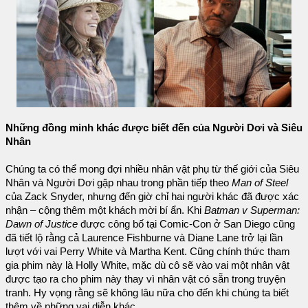
Những đồng minh khác được biết đến của Người Dơi và Siêu
Nhân
Chúng ta có thể mong đợi nhiều nhân vật phụ từ thế giới của Siêu
Nhân và Người Dơi gặp nhau trong phần tiếp theo
Man of Steel
của Zack Snyder, nhưng đến giờ chỉ hai người khác đã được xác
nhận – cộng thêm một khách mời bí ẩn. Khi
Batman v Superman:
Dawn of Justice
được công bố tại Comic-Con ở San Diego cũng
đã tiết lộ rằng cả Laurence Fishburne và Diane Lane trở lại lần
lượt với vai Perry White và Martha Kent. Cũng chính thức tham
gia phim này là Holly White, mặc dù cô sẽ vào vai một nhân vật
được tạo ra cho phim này thay vì nhân vật có sẵn trong truyện
tranh. Hy vọng rằng sẽ không lâu nữa cho đến khi chúng ta biết
thêm về những vai diễn khác.