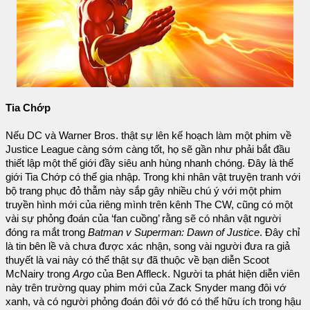
Tia Chớp
Nếu DC và Warner Bros. thật sự lên kế hoạch làm một phim về
Justice League càng sớm càng tốt, họ sẽ gần như phải bắt đầu
thiết lập một thế giới đầy siêu anh hùng nhanh chóng. Đây là thế
giới Tia Chớp có thể gia nhập. Trong khi nhân vật truyện tranh với
bộ trang phục đỏ thẫm này sắp gây nhiều chú ý với một phim
truyền hình mới của riêng mình trên kênh The CW, cũng có một
vài sự phỏng đoán của ‘fan cuồng’ rằng sẽ có nhân vật người
đóng ra mắt trong
Batman v Superman: Dawn of Justice
. Đây chỉ
là tin bên lề và chưa được xác nhận, song vài người đưa ra giả
thuyết là vai này có thể thật sự đã thuộc về bạn diễn Scoot
McNairy trong
Argo
của Ben Affleck. Người ta phát hiện diễn viên
này trên trường quay phim mới của Zack Snyder mang đôi vớ
xanh, và có người phỏng đoán đôi vớ đó có thể hữu ích trong hậu