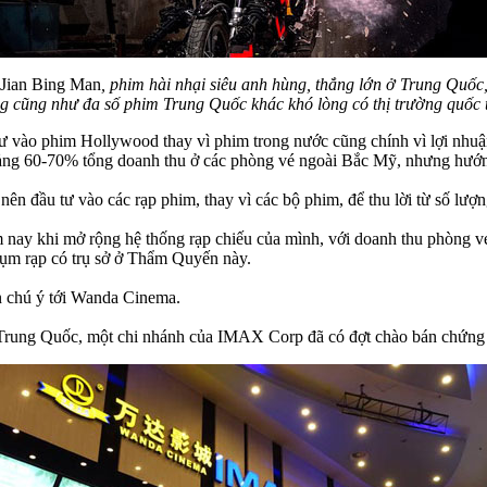
Jian Bing Man
, phim hài nhại siêu anh hùng, thắng lớn ở Trung Quốc
g cũng như đa số phim Trung Quốc khác khó lòng có thị trường quốc t
tư vào phim Hollywood thay vì phim trong nước cũng chính vì lợi nh
oảng 60-70% tổng doanh thu ở các phòng vé ngoài Bắc Mỹ, nhưng hướn
à nên đầu tư vào các rạp phim, thay vì các bộ phim, để thu lời từ số l
y khi mở rộng hệ thống rạp chiếu của mình, với doanh thu phòng vé 
ụm rạp có trụ sở ở Thẩm Quyến này.
n chú ý tới Wanda Cinema.
X Trung Quốc, một chi nhánh của IMAX Corp đã có đợt chào bán chứng