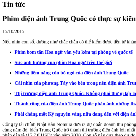
Tin tức
Phim điện ảnh Trung Quốc có thực sự kiếm
15/10/2015
Nếu nhìn con số, dường như chắc chắn có thể kiếm được tiền từ khán
Phim bom tấn Hoa ngữ vẫn yếu kém tại phòng vé quốc tế
Sức ảnh hưởng của phim Hoa ngữ trên thế giới
Những tiềm năng còn bỏ ngỏ của điện ảnh Trung Quốc
Cái nhìn của phương Tây vào bên trong nền điện ảnh Tr
Thị trường điện ảnh Trung Quốc: Không phải thứ gì lấp l
Thành công của điện ảnh Trung Quốc phản ánh những tha
Phải chăng một Kỷ nguyên vàng nữa đang đến với điện ả
Công ty tài chính Nhật Bản Nomura đưa ra dự đoán doanh thu phòng 
cùng năm đó, biến Trung Quốc trở thành thị trường điện ảnh lớn nhất 
nhân dân tệ (15,7 tỉ USD) vào năm 2020. Con số này dựa theo dự đoá