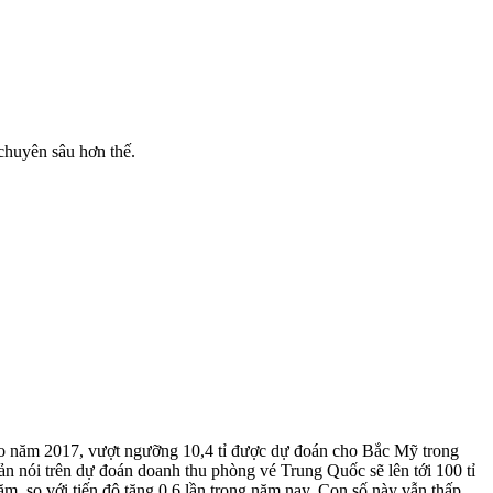
chuyên sâu hơn thế.
ào năm 2017, vượt ngưỡng 10,4 tỉ được dự đoán cho Bắc Mỹ trong
ản nói trên dự đoán doanh thu phòng vé Trung Quốc sẽ lên tới 100 tỉ
, so với tiến độ tăng 0,6 lần trong năm nay. Con số này vẫn thấp