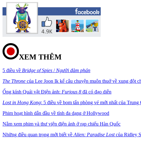
XEM THÊM
5 điều về
Bridge of Spies
/
Người đàm phán
The Throne
của Lee Joon Ik kể câu chuyện muôn thuở về xung đột c
Ống kính Quái vật Điện ảnh:
Furious 8
đã có đạo diễn
Lost in Hong Kong
: 5 điều về bom tấn phòng vé mới nhất của Trung
Phim hoạt hình dẫn đầu về tính đa dạng ở Hollywood
Nằm xem phim và thư viện điện ảnh ở rạp chiếu Hàn Quốc
Những điều quan trọng mới biết về
Alien: Paradise Lost
của Ridley S