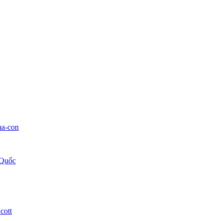
ha-con
 Quốc
cott