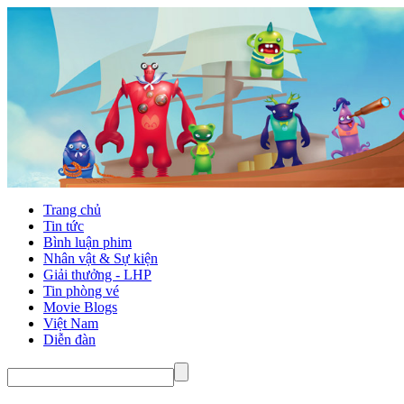
Trang chủ
Tin tức
Bình luận phim
Nhân vật & Sự kiện
Giải thưởng - LHP
Tin phòng vé
Movie Blogs
Việt Nam
Diễn đàn