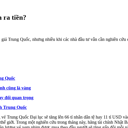
 ra tiền?
 giả Trung Quốc, nhưng nhiều khi các nhà đầu tư vẫn cần nghiên cứu 
ung Quốc
ánh cũng là vàng
y đổi quan trọng
nh Trung Quốc
vé Trung Quốc Đại lục sẽ tăng lên 66 tỉ nhân dân tệ hay 11 tỉ USD v
thế giới. Trong một nghiên cứu trong tháng này, hãng tài chính Nhật B
n lượng vé xem phim được mua theo đầu người sẽ tăng gấp đôi mỗi năm