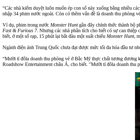
“Các nhà kiểm duyệt luôn muốn ép con số này xuống bằng nhiều cách
nhập 34 phim nước ngoài. Còn có thêm vấn đề là doanh thu phòng vé 
Ví dụ, phim trong nước
Monster Hunt
gần đây chính thức thành bộ ph
Fast & Furious 7
. Nhưng các nhà phân tích cho biết có sự can thiệp
biết, ở một số rạp, 15 phút lại bắt đàu một suất chiếu
Monster Hunt
, 
Ngành điện ảnh Trung Quốc chưa đạt được mức tối đa hóa đầu tư n
“Mười tỉ đôla doanh thu phòng vé ở Bắc Mỹ thực chất tương đương kh
Roadshow Entertainment châu Á, cho biết. "Mười tỉ đôla doanh thu p