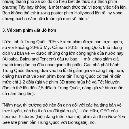
những thành phố xa xôi đó có hiểu biết để thực sự thích phim
phương Tây hay không là một thách thức thú vị trong việc tiến lên.
Bạn không thể cứ trương poster phim Hollywood lên rồi hy vọng
chừng hai ba năm nữa khán giả mới sẽ thích."
3. Vé xem phim đắt đỏ hơn
Ước tính ở Trung Quốc 70% vé xem phim được bán trực tuyến,
so với khoảng 20% ở Mỹ. Cả năm 2015, Trung Quốc khởi động
dịch vụ bán vé — được những ông lớn công nghệ của nước này
(Alibaba, Baidu and Tencent) đầu tư bạo — mời chào giảm giá
mạnh trong lúc họ đấu nhau giành thị phần. Các nhà phát hành
Trung Quốc thường dựa vào bù lỗ để giảm giá vé càng thấp hơn,
chẳng hạn một vé xem phim bom tấn Trung Quốc có thể rẻ đến
mức chỉ 1-2 đôla (giá vé phim 3D trong mùa hè và Tết Nguyên
đán có thể lên đến 7,5 đôla ở Trung Quốc, nâng giá vé bình quân
cả năm tăng lên).
"Năm nay, thị trường trở nên ổn định đối với các hạ tầng bán vé
trực tuyến, nên họ ít có ưu đãi giảm giá," Ước Hữu, CEO của
Leomus Pictures (hiện đang triển khai một phim ăn theo
Now You
See Me
phiên bản Trung Quốc với Lionsgate), nói.