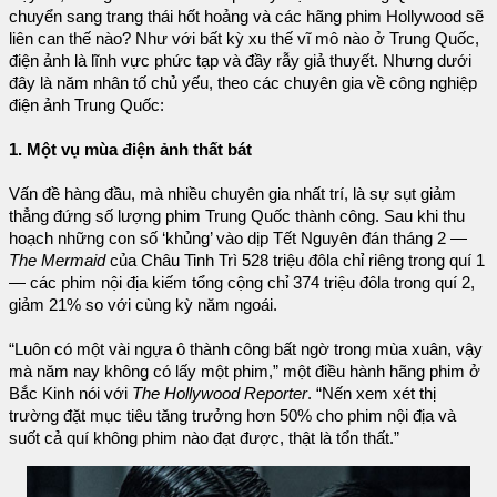
chuyển sang trang thái hốt hoảng và các hãng phim Hollywood sẽ
liên can thế nào? Như với bất kỳ xu thế vĩ mô nào ở Trung Quốc,
điện ảnh là lĩnh vực phức tạp và đầy rẫy giả thuyết. Nhưng dưới
đây là năm nhân tố chủ yếu, theo các chuyên gia về công nghiệp
điện ảnh Trung Quốc:
1. Một vụ mùa điện ảnh thất bát
Vấn đề hàng đầu, mà nhiều chuyên gia nhất trí, là sự sụt giảm
thẳng đứng số lượng phim Trung Quốc thành công. Sau khi thu
hoạch những con số ‘khủng’ vào dịp Tết Nguyên đán tháng 2 —
The Mermaid
của Châu Tinh Trì 528 triệu đôla chỉ riêng trong quí 1
— các phim nội địa kiếm tổng cộng chỉ 374 triệu đôla trong quí 2,
giảm 21% so với cùng kỳ năm ngoái.
“Luôn có một vài ngựa ô thành công bất ngờ trong mùa xuân, vậy
mà năm nay không có lấy một phim,” một điều hành hãng phim ở
Bắc Kinh nói với
The Hollywood Reporter
. “Nến xem xét thị
trường đặt mục tiêu tăng trưởng hơn 50% cho phim nội địa và
suốt cả quí không phim nào đạt được, thật là tổn thất.”