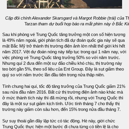
Cặp đôi chính Alexander Skarsgard và Margot Robbie (trái) của
Th
Tarzan
tham dự buổi họp báo ra mắt phim này ở Bắc Ki
Sau khi phòng vé Trung Quốc tăng trưởng một con số hiện tượng
là 49% năm ngoái, giới phân tích đã dự đoán quốc gia này sẽ qua
mặt Bắc Mỹ trở thành thị trường điện ảnh lớn nhất thế giới khi hết
năm 2017. Vệt dự đoán nóng này tiếp tục trong quí 1 năm nay, với
việc phòng vé Trung Quốc tăng trưởng 50% so với năm trước.
Nhưng quí 2 đưa đến một sự đảo chiều khó chịu, thị trường này
teo bớt gần 5%, theo số liệu của Ent Group. Đây là sụt giảm theo
quý so với năm trước lần đầu tiên trong nửa thập niên.
Tính chung hai quí, tốc độ tăng trưởng của Trung Quốc giảm 21%
sau nửa đầu năm 2016. Bất cứ thị trường điện ảnh nào khác mà
ở mức thành tích này thì đã mừng rồi, nhưng với Trung Quốc thì
đây là một sự sụt giảm kịch tính. Ước tính tháng 7 cho thấy thị
trường này giảm còn sâu hơn, đến 15% trong nửa đầu tháng 7.
Sự suy thoái gần đây lập tức có tác động. Hè này, giới chức
Trung Quốc thực hiện một bước đi chưa từng có tiền lệ là cho