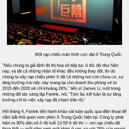
Một rạp chiếu màn hình cực đại ở Trung Quốc
.
"Nếu chúng ta giả định đô thị hóa sẽ tiếp tục ở tốc độ như hiện
nay, và tất cả những nhân tố khác đều không thay đổi, thì dù
chúng ta xây rạp chiếu phim ở tất cả những nơi còn chưa có, sự
tăng trưởng mà việc này mang lại cho doanh thu phòng vé từ
2015 đến 2020 sẽ chỉ khoảng 26%," tiến sĩ James Li, một trong
những đối tác sáng lập Fanink, nói. "Tóm lại, kết luận là sự tăng
trưởng chỉ từ việc xây rạp đã chạm trần rồi."
Hồi tháng 4, Fanink tiến hành khảo sát toàn quốc qua điện thoại để
nắm bắt thói quen xem phim ở Trung Quốc hiện tại. Công ty phát
hiện ra 30% dân số ở độ tuổi 13-59 ở đô thị — nơi rạp chiếu đã
thừa thãi — mỗi năm xem một phim ở rạp, so với 76% của người