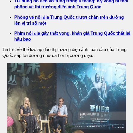
Từ bùng nổ đến vỡ tung trong 6 tháng: Kỳ vọng bị thổi
phồng về thị trường điện ảnh Trung Quốc
Phòng vé nội địa Trung Quốc trượt chân trên đường
lên vị trí số một
Phim nội địa gây thất vọng, khán giả Trung Quốc thắt lại
hầu bao
Tin tức về thế lực áp đảo thị trường điện ảnh toàn cầu của Trung
Quốc sắp tới dường như đã hơi bị cường điệu.