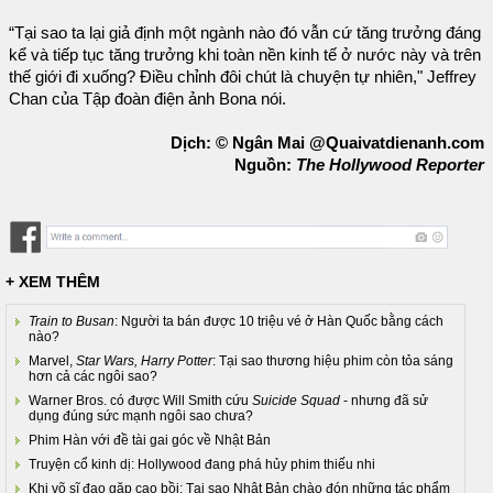
“Tại sao ta lại giả định một ngành nào đó vẫn cứ tăng trưởng đáng
kể và tiếp tục tăng trưởng khi toàn nền kinh tế ở nước này và trên
thế giới đi xuống? Điều chỉnh đôi chút là chuyện tự nhiên," Jeffrey
Chan của Tập đoàn điện ảnh Bona nói.
Dịch: © Ngân Mai @Quaivatdienanh.com
Nguồn:
The Hollywood Reporter
+ XEM THÊM
Train to Busan
: Người ta bán được 10 triệu vé ở Hàn Quốc bằng cách
nào?
Marvel,
Star Wars, Harry Potter
: Tại sao thương hiệu phim còn tỏa sáng
hơn cả các ngôi sao?
Warner Bros. có được Will Smith cứu
Suicide Squad
- nhưng đã sử
dụng đúng sức mạnh ngôi sao chưa?
Phim Hàn với đề tài gai góc về Nhật Bản
Truyện cổ kinh dị: Hollywood đang phá hủy phim thiếu nhi
Khi võ sĩ đạo gặp cao bồi: Tại sao Nhật Bản chào đón những tác phẩm