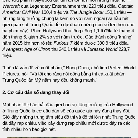
Warcraft
của Legendary Entertainment thu 220 triệu đôla,
Captain
America: Civil War
190,4 triệu và
The Jungle Book
150,1 triệu —
nhưng tăng trưởng chung là kém so với năm ngoái (và hầu hết
giới quan sát Trung Quốc đều dự đoán những con số lớn hơn cho
ba phim này). Phim Hollywood thu tổng cộng 1,1 tỉ đôla từ tháng 4
đến tháng 6, giảm 2% so với năm trước. Các thành công ‘khủng’
năm 2015 lớn hơn rõ rệt:
Furious 7
kiếm được 390,9 triệu đôla,
Avengers: Age of Ultron
thu 240,1 triệu và
Jurassic World
228,7
triệu.
"Luôn là vấn đề về xuất phẩm," Rong Chen, chủ tịch Perfect World
Pictures, nói. "Và tôi cho rằng nói công bằng thì cả xuất phẩm
Trung Quốc lẫn Mỹ năm nay đều không mạnh."
2. Cơ cấu dân số đang thay đổi
Một nhân tố khác bắt đầu giới hạn sự tăng trưởng của Hollywood
ở Trung Quốc là cơ cấu dân số của quốc gia này đang thay đổi.
Giờ đây những trung tâm siêu đô thị và đô thị lớn nhất Trung Quốc
đã đầy rạp chiếu, việc xây dựng rạp chiếu mới được đẩy ra các
tỉnh nhiều hơn bao giờ hết.