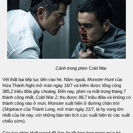
Cảnh trong phim
Cold War
Vệt thất bại tiếp tục tiến vào hè. Năm ngoái,
Monster Hunt
của
Hứa Thành Nghị mở màn ngày 16/7 và kiếm được tổng cộng
385,2 triệu đôla gây choáng. Đến nay, phim ra mắt trong tháng 7
thành công nhất,
Cold War 2
, thu được 88,7 triệu đôla và không có
thành công nào ở mức
Monster
xuất hiện ở đường chân trời
(
Skiptrace
của Thành Long, mở màn ngày 21/7, là hy vọng lớn
nhất của hè này, với những bàn tán tích cực xuất hiện từ các suất
chiếu sớm).
Các tựa phim Hollywood đã làm ăn tốt hơn hơn trong mùa hè —